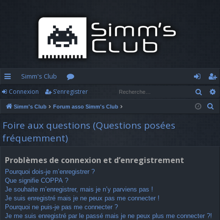
Simm's Club
Rech
Connexion
S’enregistrer
cc
or
o
’e
R
Simm's Club
Forum asso Simm's Club
ès
u
n
nr
e
Foire aux questions (Questions posées
ra
m
n
eg
c
fréquemment)
h
pi
s
ex
ist
e
d
io
re
Problèmes de connexion et d’enregistrement
r
Pourquoi dois-je m’enregistrer ?
c
e
n
r
Que signifie COPPA ?
h
Je souhaite m’enregistrer, mais je n’y parviens pas !
e
Je suis enregistré mais je ne peux pas me connecter !
r
Pourquoi ne puis-je pas me connecter ?
Je me suis enregistré par le passé mais je ne peux plus me connecter ?!