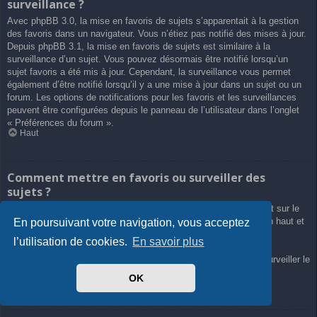
surveillance ?
Avec phpBB 3.0, la mise en favoris de sujets s’apparentait à la gestion
des favoris dans un navigateur. Vous n’étiez pas notifié des mises à jour.
Depuis phpBB 3.1, la mise en favoris de sujets est similaire à la
surveillance d’un sujet. Vous pouvez désormais être notifié lorsqu’un
sujet favoris a été mis à jour. Cependant, la surveillance vous permet
également d’être notifié lorsqu’il y a une mise à jour dans un sujet ou un
forum. Les options de notifications pour les favoris et les surveillances
peuvent être configurées depuis le panneau de l’utilisateur dans l’onglet
« Préférences du forum ».
Haut
Comment mettre en favoris ou surveiller des
sujets ?
Vous pouvez ajouter aux favoris ou surveiller un sujet en cliquant sur le
lien approprié dans le menu « Outils de sujet », souvent placé en haut et
En poursuivant votre navigation, vous acceptez
en bas du sujet de discussion.
l’utilisation de cookies.
En savoir plus
Répondre à un sujet en cochant la case du formulaire « M’avertir
lorsqu’une réponse est postée » vous permettra également de surveiller le
sujet.
OK
Haut