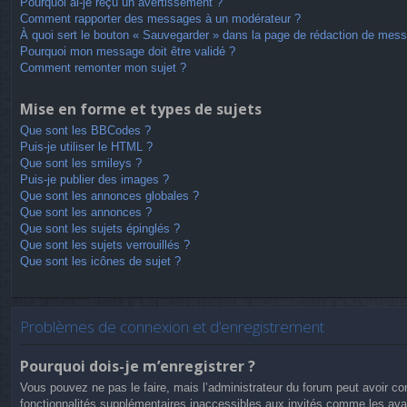
Pourquoi ai-je reçu un avertissement ?
Comment rapporter des messages à un modérateur ?
À quoi sert le bouton « Sauvegarder » dans la page de rédaction de mes
Pourquoi mon message doit être validé ?
Comment remonter mon sujet ?
Mise en forme et types de sujets
Que sont les BBCodes ?
Puis-je utiliser le HTML ?
Que sont les smileys ?
Puis-je publier des images ?
Que sont les annonces globales ?
Que sont les annonces ?
Que sont les sujets épinglés ?
Que sont les sujets verrouillés ?
Que sont les icônes de sujet ?
Problèmes de connexion et d’enregistrement
Pourquoi dois-je m’enregistrer ?
Vous pouvez ne pas le faire, mais l’administrateur du forum peut avoir con
fonctionnalités supplémentaires inaccessibles aux invités comme les avat