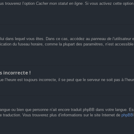
us trouverez l’option
Cacher mon statut en ligne
. Si vous activez cette optio
e celui dans lequel vous êtes. Dans ce cas, accédez au
panneau de l’utilisateur
e
fication du fuseau horaire, comme la plupart des paramètres, n’est accessibl
s incorrecte !
e l’heure est toujours incorrecte, il se peut que le serveur ne soit pas à l’he
re langue ou bien que personne n’ait encore traduit phpBB dans votre langue. 
le traduction. Vous trouverez plus d’informations sur le site Internet de
phpBB