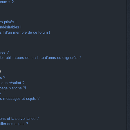
forum » ?
s privés !
ndésirables !
usif d’un membre de ce forum !
orés ?
s utilisateurs de ma liste d’amis ou d’ignorés ?
s
s ?
cun résultat ?
page blanche ?!
?
s messages et sujets ?
oris et la surveillance ?
ller des sujets ?