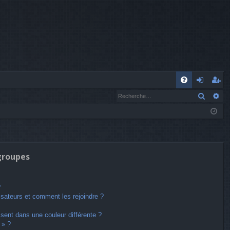
A
Recher
Re
FA
o
’e
Q
n
nr
n
eg
ex
ist
 groupes
io
re
n
r
?
lisateurs et comment les rejoindre ?
ent dans une couleur différente ?
 » ?