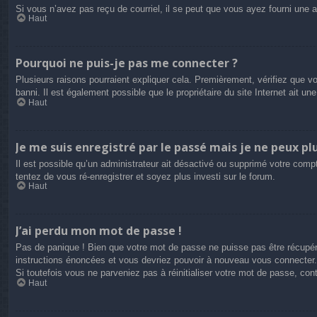
Si vous n’avez pas reçu de courriel, il se peut que vous ayez fourni une adr
Haut
Pourquoi ne puis-je pas me connecter ?
Plusieurs raisons pourraient expliquer cela. Premièrement, vérifiez que vo
banni. Il est également possible que le propriétaire du site Internet ait une
Haut
Je me suis enregistré par le passé mais je ne peux pl
Il est possible qu’un administrateur ait désactivé ou supprimé votre compt
tentez de vous ré-enregistrer et soyez plus investi sur le forum.
Haut
J’ai perdu mon mot de passe !
Pas de panique ! Bien que votre mot de passe ne puisse pas être récupéré,
instructions énoncées et vous devriez pouvoir à nouveau vous connecter.
Si toutefois vous ne parveniez pas à réinitialiser votre mot de passe, co
Haut