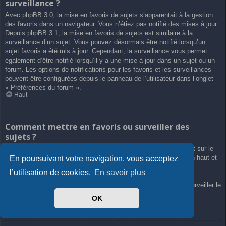
surveillance ?
Avec phpBB 3.0, la mise en favoris de sujets s’apparentait à la gestion
des favoris dans un navigateur. Vous n’étiez pas notifié des mises à jour.
Depuis phpBB 3.1, la mise en favoris de sujets est similaire à la
surveillance d’un sujet. Vous pouvez désormais être notifié lorsqu’un
sujet favoris a été mis à jour. Cependant, la surveillance vous permet
également d’être notifié lorsqu’il y a une mise à jour dans un sujet ou un
forum. Les options de notifications pour les favoris et les surveillances
peuvent être configurées depuis le panneau de l’utilisateur dans l’onglet
« Préférences du forum ».
Haut
Comment mettre en favoris ou surveiller des
sujets ?
Vous pouvez ajouter aux favoris ou surveiller un sujet en cliquant sur le
lien approprié dans le menu « Outils de sujet », souvent placé en haut et
En poursuivant votre navigation, vous acceptez
en bas du sujet de discussion.
l’utilisation de cookies.
En savoir plus
Répondre à un sujet en cochant la case du formulaire « M’avertir
lorsqu’une réponse est postée » vous permettra également de surveiller le
sujet.
OK
Haut