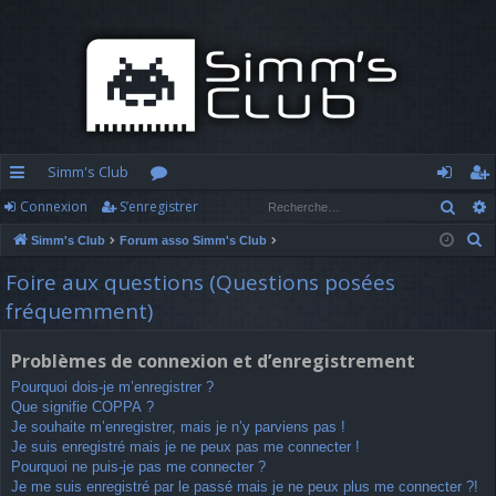
Simm's Club
Rech
Connexion
S’enregistrer
cc
or
o
’e
R
Simm's Club
Forum asso Simm's Club
ès
u
n
nr
e
Foire aux questions (Questions posées
ra
m
n
eg
c
fréquemment)
h
pi
s
ex
ist
e
d
io
re
Problèmes de connexion et d’enregistrement
r
Pourquoi dois-je m’enregistrer ?
c
e
n
r
Que signifie COPPA ?
h
Je souhaite m’enregistrer, mais je n’y parviens pas !
e
Je suis enregistré mais je ne peux pas me connecter !
r
Pourquoi ne puis-je pas me connecter ?
Je me suis enregistré par le passé mais je ne peux plus me connecter ?!