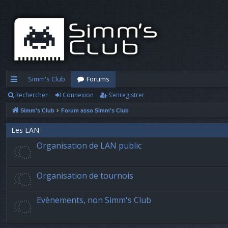
Simm's Club
Forums
Rechercher
Connexion
S’enregistrer
cc
Simm's Club
Forum asso Simm's Club
ès
ra
Les LAN
Organisation de LAN public
pi
d
Organisation de tournois
e
Evènements, non Simm's Club