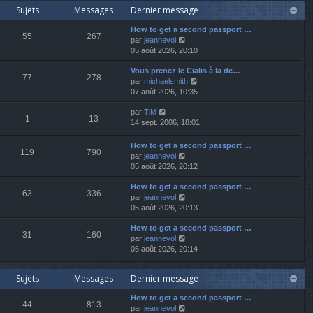
r
Sujets
Messages
Dernier message
r
e
l
n
r
e
How to get a second passport …
i
m
d
55
267
V
par
jeannevol
e
e
e
o
05 août 2026, 20:10
r
s
r
i
m
s
n
Vous prenez le Cialis à la de…
r
e
a
i
77
278
V
par
michaelsmith
l
s
g
e
o
07 août 2026, 10:35
e
s
e
r
i
d
a
m
V
par
TiM
r
e
g
e
1
13
o
14 sept. 2006, 18:01
l
r
e
s
i
e
n
s
r
d
i
How to get a second passport …
a
119
790
l
e
e
V
par
jeannevol
g
e
r
r
o
05 août 2026, 20:12
e
d
n
m
i
e
i
e
How to get a second passport …
r
63
336
r
e
s
V
par
jeannevol
l
n
r
s
o
05 août 2026, 20:13
e
i
m
a
i
d
e
e
How to get a second passport …
g
r
e
31
160
r
V
s
par
jeannevol
e
l
r
m
o
s
05 août 2026, 20:14
e
n
e
i
a
d
i
s
r
g
e
e
Sujets
Messages
Dernier message
s
l
e
r
r
a
e
n
m
How to get a second passport …
g
d
i
e
44
813
V
par
jeannevol
e
e
e
s