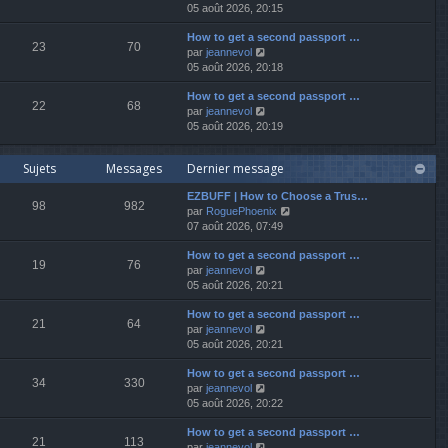
o
05 août 2026, 20:15
r
r
s
i
n
m
a
How to get a second passport …
r
i
e
g
23
70
V
par
jeannevol
l
e
s
e
o
05 août 2026, 20:18
e
r
s
i
d
m
a
How to get a second passport …
r
e
e
g
22
68
V
par
jeannevol
l
r
s
e
o
05 août 2026, 20:19
e
n
s
i
d
i
a
r
e
e
g
Sujets
Messages
Dernier message
l
r
r
e
e
n
m
EZBUFF | How to Choose a Trus…
d
i
e
98
982
V
par
RoguePhoenix
e
e
s
o
07 août 2026, 07:49
r
r
s
i
n
m
a
How to get a second passport …
r
i
e
g
19
76
V
par
jeannevol
l
e
s
e
o
05 août 2026, 20:21
e
r
s
i
d
m
a
How to get a second passport …
r
e
e
g
21
64
V
par
jeannevol
l
r
s
e
o
05 août 2026, 20:21
e
n
s
i
d
i
a
How to get a second passport …
r
e
e
g
34
330
V
par
jeannevol
l
r
r
e
o
05 août 2026, 20:22
e
n
m
i
d
i
e
How to get a second passport …
r
e
e
s
21
113
V
par
jeannevol
l