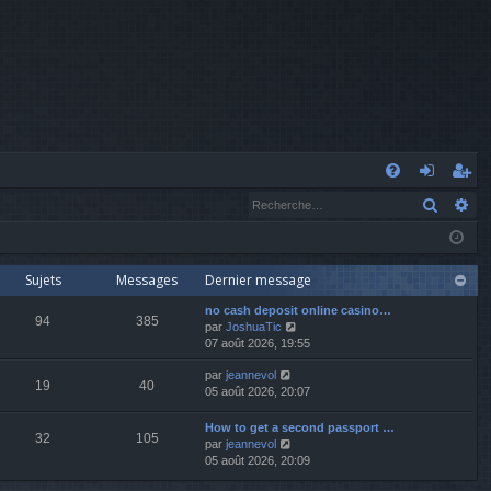
A
Recher
Re
FA
o
’e
Q
n
nr
n
eg
Sujets
Messages
Dernier message
no cash deposit online casino…
ex
ist
94
385
V
par
JoshuaTic
o
07 août 2026, 19:55
io
re
i
V
par
jeannevol
r
n
r
19
40
o
05 août 2026, 20:07
l
i
e
r
d
How to get a second passport …
32
105
l
e
V
par
jeannevol
e
r
o
05 août 2026, 20:09
d
n
i
e
i