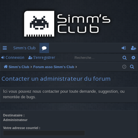
Simm's Club
Rech
Connexion
S’enregistrer
cc
or
o
’e
R
Simm's Club
Forum asso Simm's Club
ès
u
n
nr
e
Contacter un administrateur du forum
ra
m
n
eg
c
h
pi
s
ex
ist
Ici vous pouvez nous contacter pour toute demande, suggestion, ou
e
remontée de bugs.
d
io
re
r
c
e
n
r
h
Destinataire :
Administrateur
e
r
Votre adresse courriel :