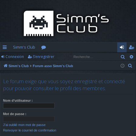
Simm's Club
Rech
Connexion
S’enregistrer
cc
or
o
’e
R
Simm's Club
Forum asso Simm's Club
ès
u
n
nr
e
ra
m
n
eg
c
Le forum exige que vous soyez enregistré et connecté
h
pi
s
ex
ist
pour pouvoir consulter le profil des membres.
e
d
io
re
r
Nom d’utilisateur :
c
e
n
r
h
Mot de passe :
e
J’ai oublié mon mot de passe
r
Renvoyer le courriel de confirmation