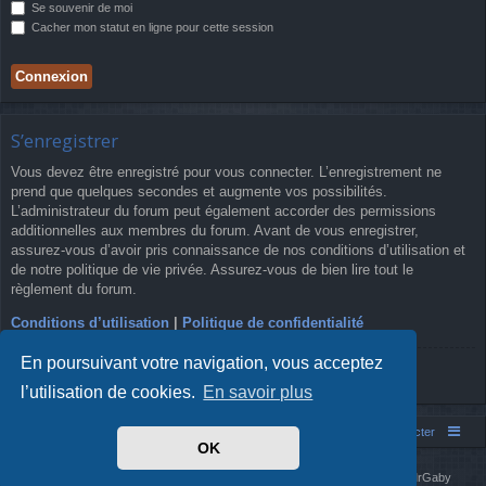
Se souvenir de moi
Cacher mon statut en ligne pour cette session
S’enregistrer
Vous devez être enregistré pour vous connecter. L’enregistrement ne
prend que quelques secondes et augmente vos possibilités.
L’administrateur du forum peut également accorder des permissions
additionnelles aux membres du forum. Avant de vous enregistrer,
assurez-vous d’avoir pris connaissance de nos conditions d’utilisation et
de notre politique de vie privée. Assurez-vous de bien lire tout le
règlement du forum.
Conditions d’utilisation
|
Politique de confidentialité
En poursuivant votre navigation, vous acceptez
S’enregistrer
l’utilisation de cookies.
En savoir plus
Simm's Club
Forum asso Simm's Club
Nous contacter
OK
Développé par
phpBB
® Forum Software © phpBB Limited
Simm's Club
theme based on Digi from
Arty
. Mise à jour phpBB 3.2 par MrGaby