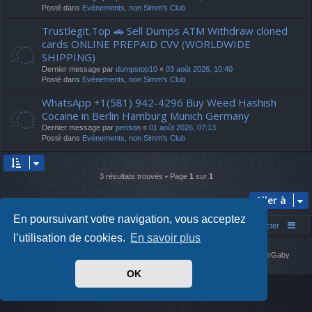
Posté dans
Evènements, non Simm's Club
Trustlegit.Top 🚗 Sell Dumps ATM Withdraw cloned
cards ONLINE PREPAID CVV (WORLDWIDE
SHIPPING)
Dernier message par
dumpstop10
«
03 août 2026, 10:40
Posté dans
Evènements, non Simm's Club
WhatsApp +1(581) 942-4296 Buy Weed Hashish
Cocaine in Berlin Hamburg Munich Germany
Dernier message par
penson
«
01 août 2026, 07:13
Posté dans
Evènements, non Simm's Club
3 résultats trouvés • Page
1
sur
1
Aller à
En poursuivant votre navigation, vous acceptez
Simm's Club
Forum asso Simm's Club
Nous contacter
l’utilisation de cookies.
En savoir plus
Développé par
phpBB
® Forum Software © phpBB Limited
Simm's Club
theme based on Digi from
Arty
. Mise à jour phpBB 3.2 par MrGaby
Traduit par
phpBB-fr.com
OK