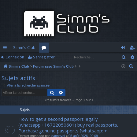
Simm's Club
Rech
Connexion
S’enregistrer
cc
or
o
’e
R
Simm's Club
Forum asso Simm's Club
ès
u
n
nr
e
Sujets actifs
ra
m
n
eg
c
Aller à la recherche avancée
h
pi
s
ex
ist
Rechercher
Recherche avancée
e
d
io
re
r
3 résultats trouvés • Page
1
sur
1
c
e
n
r
Sujets
h
How to get a second passport legally
e
(whatsapp:+16722050601) buy real passports,
r
Purchase genuine passports [whatsapp: +
Dernier message par
jeannevol
«
05 août 2026, 20:09