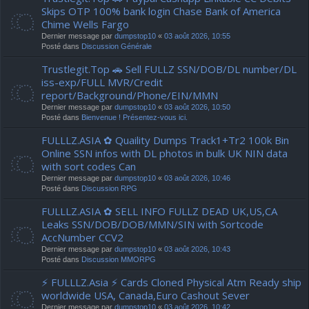
Skips OTP 100% bank login Chase Bank of America
Chime Wells Fargo
Dernier message par
dumpstop10
«
03 août 2026, 10:55
Posté dans
Discussion Générale
Trustlegit.Top 🚗 Sell FULLZ SSN/DOB/DL number/DL
iss-exp/FULL MVR/Credit
report/Background/Phone/EIN/MMN
Dernier message par
dumpstop10
«
03 août 2026, 10:50
Posté dans
Bienvenue ! Présentez-vous ici.
FULLLZ.ASIA ✿ Quaility Dumps Track1+Tr2 100k Bin
Online SSN infos with DL photos in bulk UK NIN data
with sort codes Can
Dernier message par
dumpstop10
«
03 août 2026, 10:46
Posté dans
Discussion RPG
FULLLZ.ASIA ✿ SELL INFO FULLZ DEAD UK,US,CA
Leaks SSN/DOB/DOB/MMN/SIN with Sortcode
AccNumber CCV2
Dernier message par
dumpstop10
«
03 août 2026, 10:43
Posté dans
Discussion MMORPG
⚡ FULLLZ.Asia ⚡ Cards Cloned Physical Atm Ready ship
worldwide USA, Canada,Euro Cashout Sever
Dernier message par
dumpstop10
«
03 août 2026, 10:42