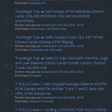
Posté dans
Hardware PC
Trustlegit.Top 🚗 Sell Dumps ATM Withdraw cloned
cards ONLINE PREPAID CVV (WORLDWIDE
SHIPPING)
Dernier message par
dumpstop10
«
03 août 2026, 10:40
Posté dans
Evènements, non Simm's Club
Trustlegit.Top 🚗 Sells DumpsTrack 1&2 EBT+PINS
Cloned Cards Cloning ATM Shiping
Dernier message par
dumpstop10
«
03 août 2026, 10:34
Posté dans
Organisation de LAN public
Trustlegit.Top 🚗 Sells CC fullz CASHAPP PAYPAL High
and Low Balance (Clone Cards+Credit Cards+ Dumps
Track 1&2)Pin Onli
Dernier message par
dumpstop10
«
03 août 2026, 10:31
Posté dans
Émulation
⚡ FULLLZ.Asia ⚡ Sale Paypal/Cashapp Balance Ebt'Pin
ATM Dumps with Pin include Track 1 and 2 data. We
offer ATM Dumps wi
Dernier message par
dumpstop10
«
03 août 2026, 10:28
Posté dans
Hardware Consoles
⚡ FULLLZ.Asia ⚡ Carding LOOKING FOR FULLZ DEAD