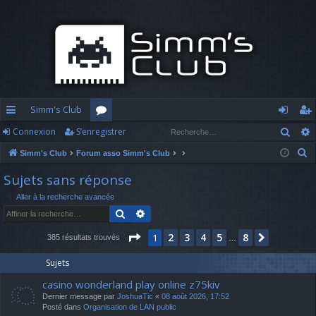
Simm's Club
Rech
Connexion
S’enregistrer
cc
or
o
’e
R
Simm's Club
Forum asso Simm's Club
ès
u
n
nr
e
Sujets sans réponse
ra
m
n
eg
c
Aller à la recherche avancée
h
pi
s
ex
ist
Rechercher
Recherche avancée
e
d
io
re
r
Page
1
sur
8
2
3
4
5
8
1
Suivante
385 résultats trouvés
…
c
e
n
r
h
Sujets
e
casino wonderland play online z75kiv
r
Dernier message par
JoshuaTic
«
08 août 2026, 17:52
Posté dans
Organisation de LAN public