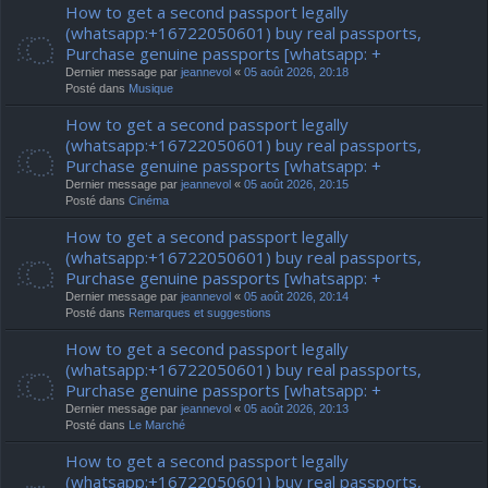
How to get a second passport legally
(whatsapp:+16722050601) buy real passports,
Purchase genuine passports [whatsapp: +
Dernier message par
jeannevol
«
05 août 2026, 20:18
Posté dans
Musique
How to get a second passport legally
(whatsapp:+16722050601) buy real passports,
Purchase genuine passports [whatsapp: +
Dernier message par
jeannevol
«
05 août 2026, 20:15
Posté dans
Cinéma
How to get a second passport legally
(whatsapp:+16722050601) buy real passports,
Purchase genuine passports [whatsapp: +
Dernier message par
jeannevol
«
05 août 2026, 20:14
Posté dans
Remarques et suggestions
How to get a second passport legally
(whatsapp:+16722050601) buy real passports,
Purchase genuine passports [whatsapp: +
Dernier message par
jeannevol
«
05 août 2026, 20:13
Posté dans
Le Marché
How to get a second passport legally
(whatsapp:+16722050601) buy real passports,