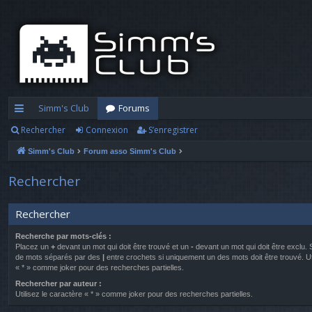
Simm's Club
Forums
Rechercher
Connexion
S’enregistrer
cc
Simm's Club
Forum asso Simm's Club
ès
ra
Rechercher
pi
Rechercher
d
Recherche par mots-clés :
e
Placez un
+
devant un mot qui doit être trouvé et un
-
devant un mot qui doit être exclu. 
de mots séparés par des
|
entre crochets si uniquement un des mots doit être trouvé. Ut
« * » comme joker pour des recherches partielles.
Rechercher par auteur :
Utilisez le caractère « * » comme joker pour des recherches partielles.