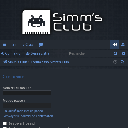
Simm's Club
Rech
Connexion
S’enregistrer
cc
or
o
’e
R
Simm's Club
Forum asso Simm's Club
ès
u
n
nr
e
ra
m
n
eg
c
Connexion
h
pi
s
ex
ist
e
Nom d’utilisateur :
d
io
re
r
c
e
n
r
Mot de passe :
h
J’ai oublié mon mot de passe
e
Renvoyer le courriel de confirmation
r
Se souvenir de moi