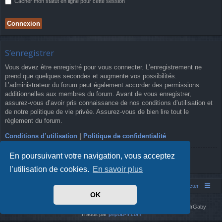
Cacher mon statut en ligne pour cette session
S’enregistrer
Vous devez être enregistré pour vous connecter. L’enregistrement ne
prend que quelques secondes et augmente vos possibilités.
L’administrateur du forum peut également accorder des permissions
additionnelles aux membres du forum. Avant de vous enregistrer,
assurez-vous d’avoir pris connaissance de nos conditions d’utilisation et
de notre politique de vie privée. Assurez-vous de bien lire tout le
règlement du forum.
Conditions d’utilisation
|
Politique de confidentialité
En poursuivant votre navigation, vous acceptez
S’enregistrer
l’utilisation de cookies.
En savoir plus
Simm's Club
Forum asso Simm's Club
Nous contacter
OK
Développé par
phpBB
® Forum Software © phpBB Limited
Simm's Club
theme based on Digi from
Arty
. Mise à jour phpBB 3.2 par MrGaby
Traduit par
phpBB-fr.com