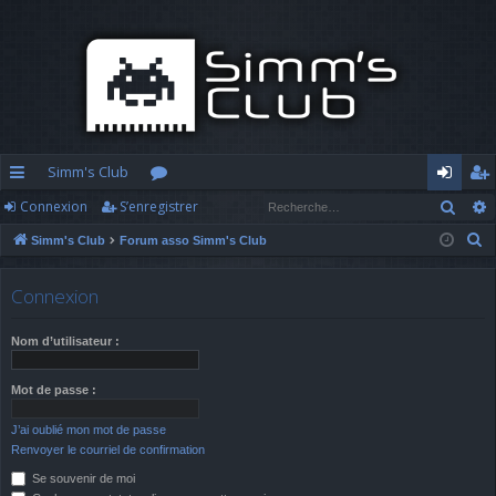
Simm's Club
Rech
Connexion
S’enregistrer
cc
or
o
’e
R
Simm's Club
Forum asso Simm's Club
ès
u
n
nr
e
ra
m
n
eg
c
Connexion
h
pi
s
ex
ist
e
Nom d’utilisateur :
d
io
re
r
c
e
n
r
Mot de passe :
h
J’ai oublié mon mot de passe
e
Renvoyer le courriel de confirmation
r
Se souvenir de moi