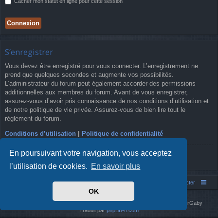
Cacher mon statut en ligne pour cette session
S’enregistrer
Vous devez être enregistré pour vous connecter. L’enregistrement ne
prend que quelques secondes et augmente vos possibilités.
L’administrateur du forum peut également accorder des permissions
additionnelles aux membres du forum. Avant de vous enregistrer,
assurez-vous d’avoir pris connaissance de nos conditions d’utilisation et
de notre politique de vie privée. Assurez-vous de bien lire tout le
règlement du forum.
Conditions d’utilisation
|
Politique de confidentialité
En poursuivant votre navigation, vous acceptez
S’enregistrer
l’utilisation de cookies.
En savoir plus
Simm's Club
Forum asso Simm's Club
Nous contacter
OK
Développé par
phpBB
® Forum Software © phpBB Limited
Simm's Club
theme based on Digi from
Arty
. Mise à jour phpBB 3.2 par MrGaby
Traduit par
phpBB-fr.com