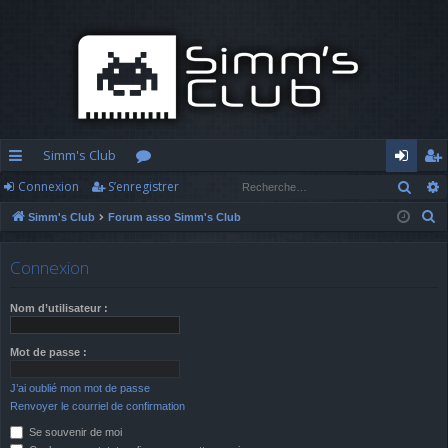
Simm's Club
Rech
Connexion
S’enregistrer
cc
or
o
’e
R
Simm's Club
Forum asso Simm's Club
ès
u
n
nr
e
ra
m
n
eg
c
Connexion
h
pi
s
ex
ist
e
Nom d’utilisateur :
d
io
re
r
c
e
n
r
Mot de passe :
h
J’ai oublié mon mot de passe
e
Renvoyer le courriel de confirmation
r
Se souvenir de moi