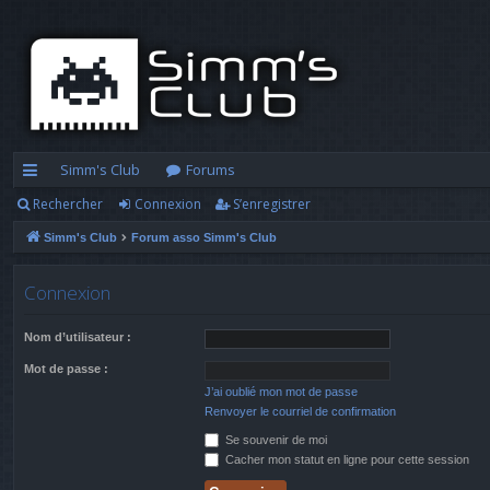
Simm's Club
Forums
Rechercher
Connexion
S’enregistrer
cc
Simm's Club
Forum asso Simm's Club
ès
ra
Connexion
pi
Nom d’utilisateur :
d
Mot de passe :
e
J’ai oublié mon mot de passe
Renvoyer le courriel de confirmation
Se souvenir de moi
Cacher mon statut en ligne pour cette session