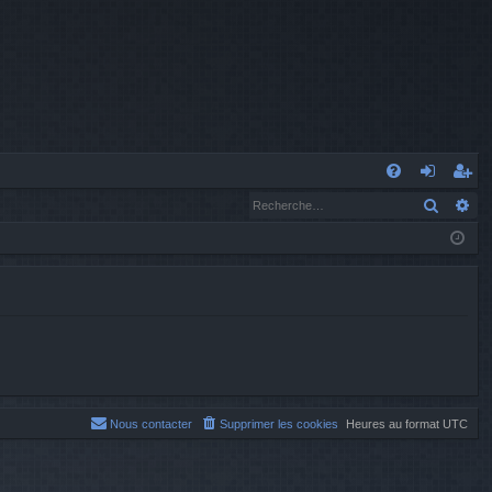
A
Recher
Re
FA
o
’e
Q
n
nr
n
eg
ex
ist
io
re
n
r
Nous contacter
Supprimer les cookies
Heures au format
UTC