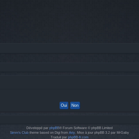
Développé par
phpBB
® Forum Software © phpBB Limited
Simm's Club
theme based on Digi from
Arty
. Mise à jour phpBB 3.2 par MrGaby
Traduit par
phpBB-fr.com