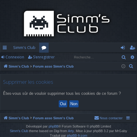
Simm's Club
Rech
Connexion
S’enregistrer
cc
or
o
’e
R
Simm's Club
Forum asso Simm's Club
ès
u
n
nr
e
ra
m
n
eg
c
Supprimer les cookies
h
pi
s
ex
ist
Êtes-vous sûr de vouloir supprimer tous les cookies de ce forum ?
e
d
io
re
r
c
e
n
r
h
Simm's Club
Forum asso Simm's Club
Nous contacter
e
Développé par
phpBB
® Forum Software © phpBB Limited
r
Simm's Club
theme based on Digi from
Arty
. Mise à jour phpBB 3.2 par MrGaby
Traduit par
phpBB-fr.com