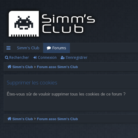
Simm's Club
Forums
Rechercher
Connexion
S’enregistrer
cc
Simm's Club
Forum asso Simm's Club
ès
ra
Supprimer les cookies
pi
Êtes-vous sûr de vouloir supprimer tous les cookies de ce forum ?
d
e
Simm's Club
Forum asso Simm's Club