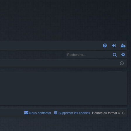
A
Recher
Re
FA
o
’e
Q
n
nr
n
eg
ex
ist
io
re
n
r
Nous contacter
Supprimer les cookies
Heures au format
UTC