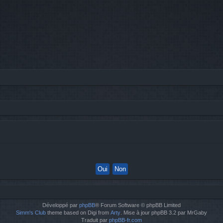
Développé par
phpBB
® Forum Software © phpBB Limited
Simm's Club
theme based on Digi from
Arty
. Mise à jour phpBB 3.2 par MrGaby
Traduit par
phpBB-fr.com