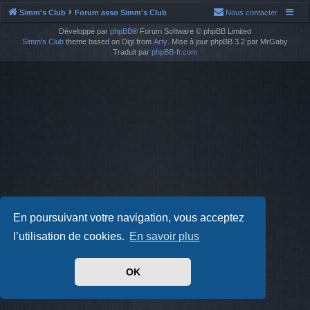
Simm's Club
Forum asso Simm's Club
Nous contacter
Développé par
phpBB
® Forum Software © phpBB Limited
Simm's Club
theme based on Digi from
Arty
. Mise à jour phpBB 3.2 par MrGaby
Traduit par
phpBB-fr.com
En poursuivant votre navigation, vous acceptez
l’utilisation de cookies.
En savoir plus
OK