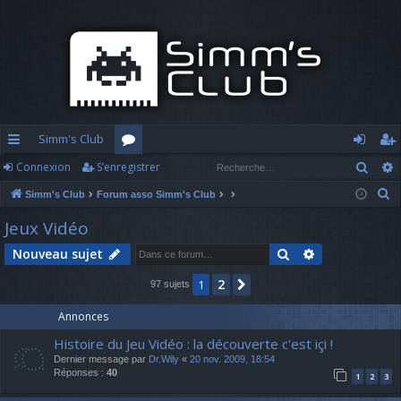
Simm's Club
Rech
Connexion
S’enregistrer
cc
or
o
’e
R
Simm's Club
Forum asso Simm's Club
ès
u
n
nr
e
Jeux Vidéo
ra
m
n
eg
c
Rechercher
Recherche av
Nouveau sujet
h
pi
s
ex
ist
e
2
1
Suivante
97 sujets
d
io
re
r
c
e
n
r
Annonces
h
Histoire du Jeu Vidéo : la découverte c'est içi !
e
Dernier message par
Dr.Wily
«
20 nov. 2009, 18:54
r
Réponses :
40
1
2
3