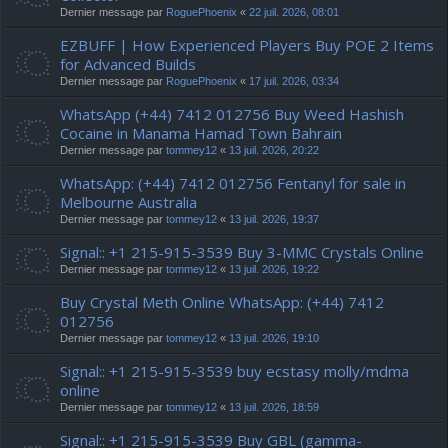
Dernier message par
RoguePhoenix
«
22 juil. 2026, 08:01
EZBUFF | How Experienced Players Buy POE 2 Items
for Advanced Builds
Dernier message par
RoguePhoenix
«
17 juil. 2026, 03:34
WhatsApp (+44) 7412 012756 Buy Weed Hashish
Cocaine in Manama Hamad Town Bahrain
Dernier message par
tommey12
«
13 juil. 2026, 20:22
WhatsApp: (+44) 7412 012756 Fentanyl for sale in
Melbourne Australia
Dernier message par
tommey12
«
13 juil. 2026, 19:37
Signal:: +1 215-915-3539 Buy 3-MMC Crystals Online
Dernier message par
tommey12
«
13 juil. 2026, 19:22
Buy Crystal Meth Online WhatsApp: (+44) 7412
012756
Dernier message par
tommey12
«
13 juil. 2026, 19:10
Signal:: +1 215-915-3539 buy ecstasy molly/mdma
online
Dernier message par
tommey12
«
13 juil. 2026, 18:59
Signal:: +1 215-915-3539 Buy GBL (gamma-