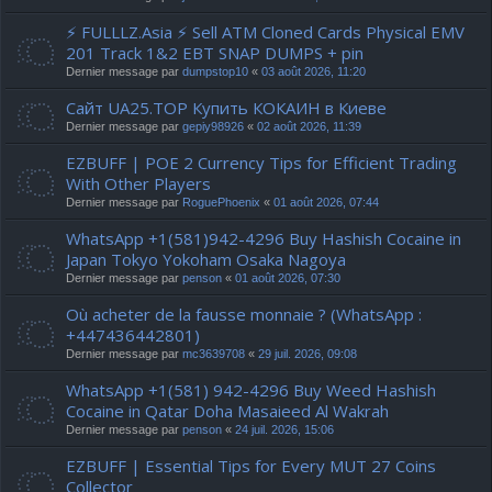
⚡ FULLLZ.Asia ⚡ Sell ATM Cloned Cards Physical EMV
201 Track 1&2 EBT SNAP DUMPS + pin
Dernier message par
dumpstop10
«
03 août 2026, 11:20
Сайт UA25.TOP Купить КОКАИН в Киеве
Dernier message par
gepiy98926
«
02 août 2026, 11:39
EZBUFF | POE 2 Currency Tips for Efficient Trading
With Other Players
Dernier message par
RoguePhoenix
«
01 août 2026, 07:44
WhatsApp +1(581)942-4296 Buy Hashish Cocaine in
Japan Tokyo Yokoham Osaka Nagoya
Dernier message par
penson
«
01 août 2026, 07:30
Où acheter de la fausse monnaie ? (WhatsApp :
+447436442801)
Dernier message par
mc3639708
«
29 juil. 2026, 09:08
WhatsApp +1(581) 942-4296 Buy Weed Hashish
Cocaine in Qatar Doha Masaieed Al Wakrah
Dernier message par
penson
«
24 juil. 2026, 15:06
EZBUFF | Essential Tips for Every MUT 27 Coins
Collector