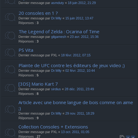
Dernier message par
asmduty
«
18 juin 2012, 21:29
20 consoles en 1 ?
Dernier message par
Dr.Wily
«
15 juin 2012, 13:47
Réponses :
3
The Legend of Zelda : Ocarina of Time
Dernier message par
gilgamesh
«
23 avr. 2012, 15:36
Réponses :
3
PS Vita
Dernier message par
PXL
«
18 févr. 2012, 07:15
Plainte de UFC contre les éditeurs de jeux video ;)
Dernier message par
Dr.Wily
«
02 févr. 2012, 10:44
Réponses :
5
[3DS] Mario Kart 7
Dernier message par
sirdius
«
28 déc. 2011, 23:49
Réponses :
8
Article avec une bonne langue de bois comme on aime
;)
Dernier message par
Dr.Wily
«
29 nov. 2011, 18:29
Réponses :
9
Collection Consoles + Extensions
Dernier message par
PXL
«
13 oct. 2011, 01:05
Réponses :
27