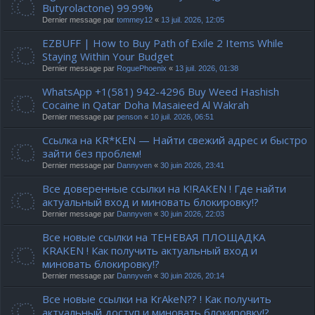
Butyrolactone) 99.99%
Dernier message par
tommey12
«
13 juil. 2026, 12:05
EZBUFF | How to Buy Path of Exile 2 Items While
Staying Within Your Budget
Dernier message par
RoguePhoenix
«
13 juil. 2026, 01:38
WhatsApp +1(581) 942-4296 Buy Weed Hashish
Cocaine in Qatar Doha Masaieed Al Wakrah
Dernier message par
penson
«
10 juil. 2026, 06:51
Ссылка на KR*KEN — Найти свежий адрес и быстро
зайти без проблем!
Dernier message par
Dannyven
«
30 juin 2026, 23:41
Все доверенные ссылки на K!RAKEN ! Где найти
актуальный вход и миновать блокировку!?
Dernier message par
Dannyven
«
30 juin 2026, 22:03
Все новые ссылки на ТЕНЕВАЯ ПЛОЩАДКА
KRAKEN ! Как получить актуальный вход и
миновать блокировку!?
Dernier message par
Dannyven
«
30 juin 2026, 20:14
Все новые ссылки на KrAkeN?? ! Как получить
актуальный доступ и миновать блокировку!?