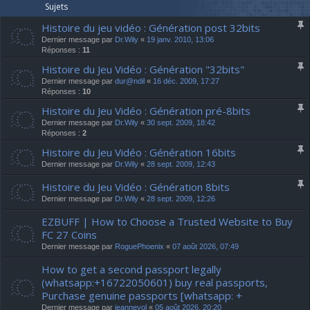
Sujets
Histoire du jeu vidéo : Génération post 32bits
Dernier message par
Dr.Wily
«
19 janv. 2010, 13:06
Réponses :
11
Histoire du Jeu Vidéo : Génération "32bits"
Dernier message par
dur@ndil
«
16 déc. 2009, 17:27
Réponses :
10
Histoire du Jeu Vidéo : Génération pré-8bits
Dernier message par
Dr.Wily
«
30 sept. 2009, 18:42
Réponses :
2
Histoire du Jeu Vidéo : Génération 16bits
Dernier message par
Dr.Wily
«
28 sept. 2009, 12:43
Histoire du Jeu Vidéo : Génération 8bits
Dernier message par
Dr.Wily
«
28 sept. 2009, 12:26
EZBUFF | How to Choose a Trusted Website to Buy
FC 27 Coins
Dernier message par
RoguePhoenix
«
07 août 2026, 07:49
How to get a second passport legally
(whatsapp:+16722050601) buy real passports,
Purchase genuine passports [whatsapp: +
Dernier message par
jeannevol
«
05 août 2026, 20:20