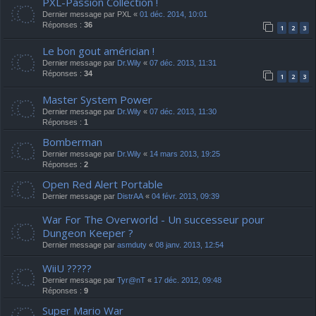
PXL-Passion Collection !
Dernier message par
PXL
«
01 déc. 2014, 10:01
Réponses :
36
1
2
3
Le bon gout américian !
Dernier message par
Dr.Wily
«
07 déc. 2013, 11:31
Réponses :
34
1
2
3
Master System Power
Dernier message par
Dr.Wily
«
07 déc. 2013, 11:30
Réponses :
1
Bomberman
Dernier message par
Dr.Wily
«
14 mars 2013, 19:25
Réponses :
2
Open Red Alert Portable
Dernier message par
DistrAA
«
04 févr. 2013, 09:39
War For The Overworld - Un successeur pour
Dungeon Keeper ?
Dernier message par
asmduty
«
08 janv. 2013, 12:54
WiiU ?????
Dernier message par
Tyr@nT
«
17 déc. 2012, 09:48
Réponses :
9
Super Mario War