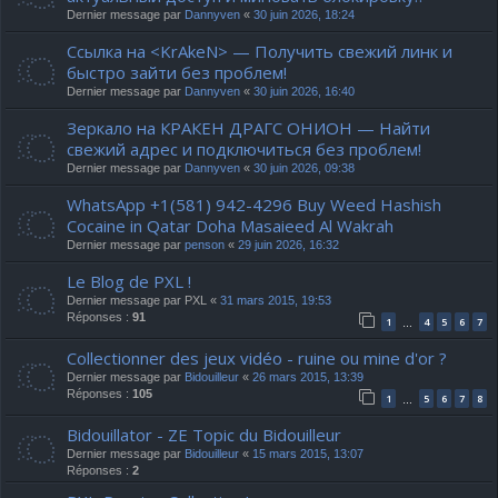
Dernier message par
Dannyven
«
30 juin 2026, 18:24
Ссылка на <KrAkeN> — Получить свежий линк и
быстро зайти без проблем!
Dernier message par
Dannyven
«
30 juin 2026, 16:40
Зеркало на КРАКЕН ДРАГС ОНИОН — Найти
свежий адрес и подключиться без проблем!
Dernier message par
Dannyven
«
30 juin 2026, 09:38
WhatsApp +1(581) 942-4296 Buy Weed Hashish
Cocaine in Qatar Doha Masaieed Al Wakrah
Dernier message par
penson
«
29 juin 2026, 16:32
Le Blog de PXL !
Dernier message par
PXL
«
31 mars 2015, 19:53
Réponses :
91
1
4
5
6
7
…
Collectionner des jeux vidéo - ruine ou mine d'or ?
Dernier message par
Bidouilleur
«
26 mars 2015, 13:39
Réponses :
105
1
5
6
7
8
…
Bidouillator - ZE Topic du Bidouilleur
Dernier message par
Bidouilleur
«
15 mars 2015, 13:07
Réponses :
2