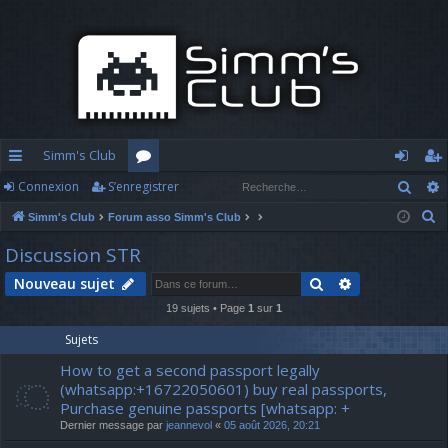
Simm's Club
Rech
Connexion
S’enregistrer
cc
or
o
’e
R
Simm's Club
Forum asso Simm's Club
ès
u
n
nr
e
Discussion STR
ra
m
n
eg
c
Rechercher
Recherche av
Nouveau sujet
h
pi
s
ex
ist
e
19 sujets • Page
1
sur
1
d
io
re
r
Sujets
c
e
n
r
How to get a second passport legally
h
(whatsapp:+16722050601) buy real passports,
e
Purchase genuine passports [whatsapp: +
r
Dernier message par
jeannevol
«
05 août 2026, 20:21