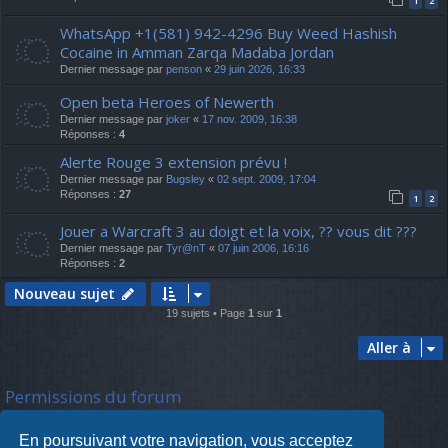
1
2
WhatsApp +1(581) 942-4296 Buy Weed Hashish
Cocaine in Amman Zarqa Madaba Jordan
Dernier message par
penson
«
29 juin 2026, 16:33
Open beta Heroes of Newerth
Dernier message par
joker
«
17 nov. 2009, 16:38
Réponses :
4
Alerte Rouge 3 extension prévu !
Dernier message par
Bugsley
«
02 sept. 2009, 17:04
Réponses :
27
1
2
Jouer a Warcraft 3 au doigt et la voix, ?? vous dit ???
Dernier message par
Tyr@nT
«
07 juin 2006, 16:16
Réponses :
2
Nouveau sujet
19 sujets • Page
1
sur
1
Aller à
Permissions du forum
Vous
ne pouvez pas
poster de nouveaux sujets
Vous
ne pouvez pas
répondre aux sujets
En poursuivant votre navigation, vous acceptez