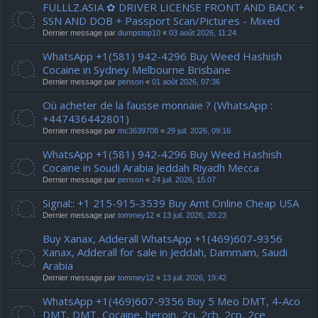
FULLLZ.ASIA ✿ DRIVER LICENSE FRONT AND BACK +
SSN AND DOB + Passport Scan/Pictures - Mixed
Dernier message par
dumpstop10
«
03 août 2026, 11:24
WhatsApp +1(581) 942-4296 Buy Weed Hashish
Cocaine in Sydney Melbourne Brisbane
Dernier message par
penson
«
01 août 2026, 07:36
Où acheter de la fausse monnaie ? (WhatsApp :
+447436442801)
Dernier message par
mc3639708
«
29 juil. 2026, 09:16
WhatsApp +1(581) 942-4296 Buy Weed Hashish
Cocaine in Soudi Arabia Jeddah Riyadh Mecca
Dernier message par
penson
«
24 juil. 2026, 15:07
Signal:: +1 215-915-3539 Buy Amt Online Cheap USA
Dernier message par
tommey12
«
13 juil. 2026, 20:23
Buy Xanax, Adderall WhatsApp +1(469)607-9356
Xanax, Adderall for sale in Jeddah, Dammam, Saudi
Arabia
Dernier message par
tommey12
«
13 juil. 2026, 19:42
WhatsApp +1(469)607-9356 Buy 5 Meo DMT, 4-Aco
DMT, DMT, Cocaine, heroin, 2ci, 2cb, 2cp, 2ce