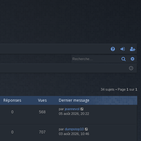
A
Recher
Re
FA
o
’e
Q
n
nr
n
eg
ex
ist
34 sujets • Page
1
sur
1
Réponses
Vues
Dernier message
io
re
par
jeannevol
n
r
0
568
05 août 2026, 20:22
par
dumpstop10
0
707
03 août 2026, 10:46