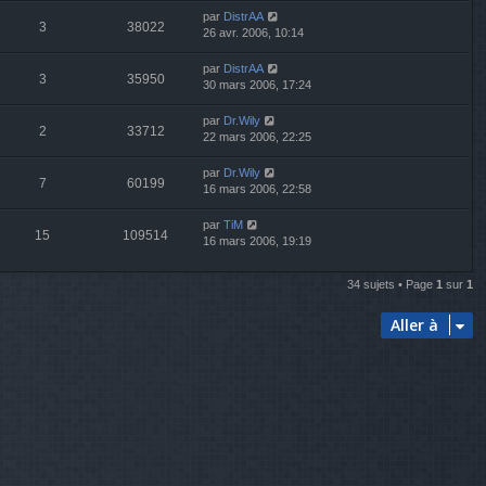
par
DistrAA
3
38022
26 avr. 2006, 10:14
par
DistrAA
3
35950
30 mars 2006, 17:24
par
Dr.Wily
2
33712
22 mars 2006, 22:25
par
Dr.Wily
7
60199
16 mars 2006, 22:58
par
TiM
15
109514
16 mars 2006, 19:19
34 sujets • Page
1
sur
1
Aller à