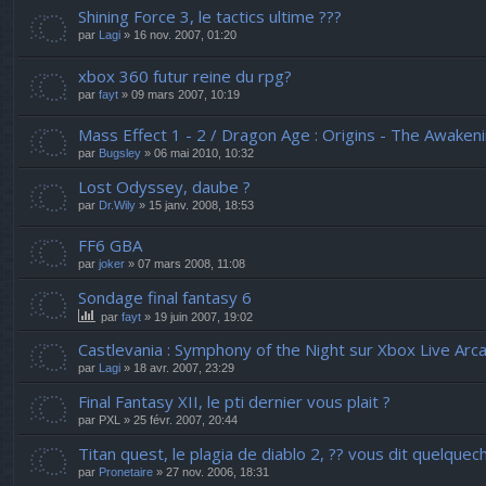
Shining Force 3, le tactics ultime ???
par
Lagi
» 16 nov. 2007, 01:20
xbox 360 futur reine du rpg?
par
fayt
» 09 mars 2007, 10:19
Mass Effect 1 - 2 / Dragon Age : Origins - The Awaken
par
Bugsley
» 06 mai 2010, 10:32
Lost Odyssey, daube ?
par
Dr.Wily
» 15 janv. 2008, 18:53
FF6 GBA
par
joker
» 07 mars 2008, 11:08
Sondage final fantasy 6
par
fayt
» 19 juin 2007, 19:02
Castlevania : Symphony of the Night sur Xbox Live Arc
par
Lagi
» 18 avr. 2007, 23:29
Final Fantasy XII, le pti dernier vous plait ?
par
PXL
» 25 févr. 2007, 20:44
Titan quest, le plagia de diablo 2, ?? vous dit quelque
par
Pronetaire
» 27 nov. 2006, 18:31