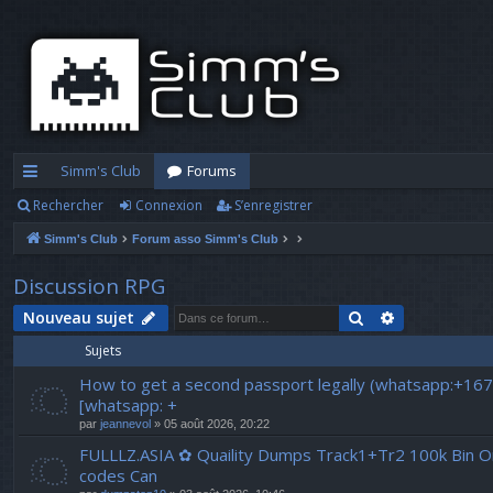
Simm's Club
Forums
Rechercher
Connexion
S’enregistrer
cc
Simm's Club
Forum asso Simm's Club
ès
ra
Discussion RPG
pi
Rechercher
Recherche a
Nouveau sujet
Sujets
d
How to get a second passport legally (whatsapp:+16
e
[whatsapp: +
par
jeannevol
» 05 août 2026, 20:22
FULLLZ.ASIA ✿ Quaility Dumps Track1+Tr2 100k Bin Onl
codes Can