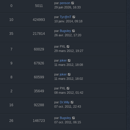
par
penson
0
5011
29 juin 2026, 16:33
par
Tyr@nT
10
424993
10 janv. 2014, 09:18
par
Bugsley
35
217814
26 avr. 2012, 17:20
par
PXL
7
60029
29 mars 2012, 19:27
par
joker
9
67926
11 mars 2012, 18:08
par
joker
8
60599
11 mars 2012, 18:02
par
PXL
2
35649
08 mars 2012, 01:42
par
Dr.Wily
16
92288
07 oct. 2011, 22:43
par
Bugsley
26
146723
07 oct. 2011, 06:15