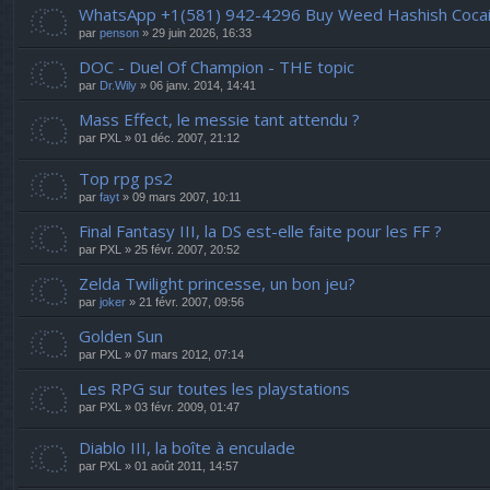
WhatsApp +1(581) 942-4296 Buy Weed Hashish Cocain
par
penson
» 29 juin 2026, 16:33
DOC - Duel Of Champion - THE topic
par
Dr.Wily
» 06 janv. 2014, 14:41
Mass Effect, le messie tant attendu ?
par
PXL
» 01 déc. 2007, 21:12
Top rpg ps2
par
fayt
» 09 mars 2007, 10:11
Final Fantasy III, la DS est-elle faite pour les FF ?
par
PXL
» 25 févr. 2007, 20:52
Zelda Twilight princesse, un bon jeu?
par
joker
» 21 févr. 2007, 09:56
Golden Sun
par
PXL
» 07 mars 2012, 07:14
Les RPG sur toutes les playstations
par
PXL
» 03 févr. 2009, 01:47
Diablo III, la boîte à enculade
par
PXL
» 01 août 2011, 14:57