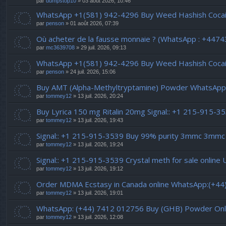
par
dumpstop10
» 03 août 2026, 10:46
WhatsApp +1(581) 942-4296 Buy Weed Hashish Cocai
par
penson
» 01 août 2026, 07:39
Où acheter de la fausse monnaie ? (WhatsApp : +447
par
mc3639708
» 29 juil. 2026, 09:13
WhatsApp +1(581) 942-4296 Buy Weed Hashish Cocaine
par
penson
» 24 juil. 2026, 15:06
Buy AMT (Alpha-Methyltryptamine) Powder WhatsApp.
par
tommey12
» 13 juil. 2026, 20:24
Buy Lyrica 150 mg Ritalin 20mg Signal:: +1 215-915-3539
par
tommey12
» 13 juil. 2026, 19:43
Signal:: +1 215-915-3539 Buy 99% purity 3mmc 3mmc
par
tommey12
» 13 juil. 2026, 19:24
Signal:: +1 215-915-3539 Crystal meth for sale online
par
tommey12
» 13 juil. 2026, 19:12
Order MDMA Ecstasy in Canada online WhatsApp:(+4
par
tommey12
» 13 juil. 2026, 19:01
WhatsApp: (+44) 7412 012756 Buy (GHB) Powder Onl
par
tommey12
» 13 juil. 2026, 12:08