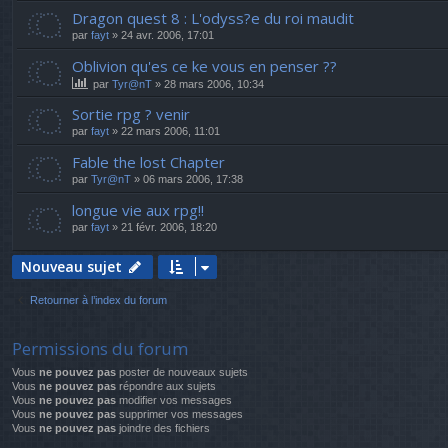
Dragon quest 8 : L'odyss?e du roi maudit
par
fayt
» 24 avr. 2006, 17:01
Oblivion qu'es ce ke vous en penser ??
par
Tyr@nT
» 28 mars 2006, 10:34
Sortie rpg ? venir
par
fayt
» 22 mars 2006, 11:01
Fable the lost Chapter
par
Tyr@nT
» 06 mars 2006, 17:38
longue vie aux rpg!!
par
fayt
» 21 févr. 2006, 18:20
Nouveau sujet
Retourner à l’index du forum
Permissions du forum
Vous
ne pouvez pas
poster de nouveaux sujets
Vous
ne pouvez pas
répondre aux sujets
Vous
ne pouvez pas
modifier vos messages
Vous
ne pouvez pas
supprimer vos messages
Vous
ne pouvez pas
joindre des fichiers