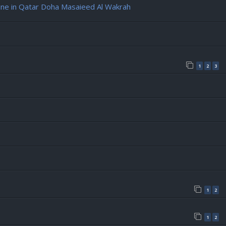
e in Qatar Doha Masaieed Al Wakrah
1
2
3
1
2
1
2