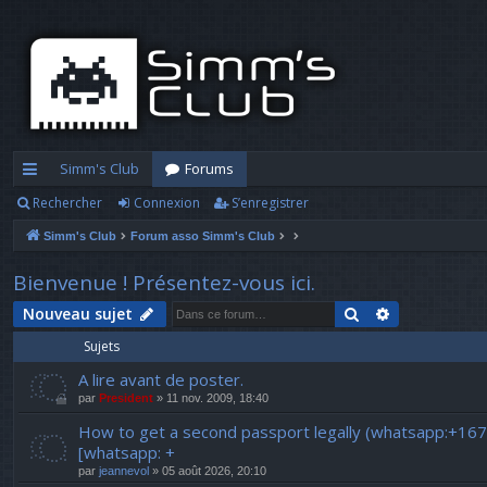
Simm's Club
Forums
Rechercher
Connexion
S’enregistrer
cc
Simm's Club
Forum asso Simm's Club
ès
ra
Bienvenue ! Présentez-vous ici.
pi
Rechercher
Recherche a
Nouveau sujet
Sujets
d
A lire avant de poster.
e
par
President
» 11 nov. 2009, 18:40
How to get a second passport legally (whatsapp:+16
[whatsapp: +
par
jeannevol
» 05 août 2026, 20:10