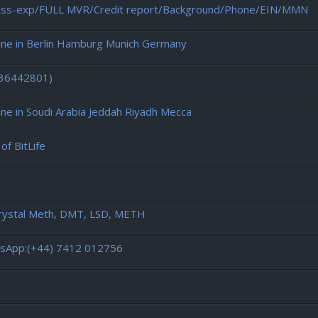
L iss-exp/FULL MVR/Credit report/Background/Phone/EIN/MMN
ne in Berlin Hamburg Munich Germany
436442801)
 in Soudi Arabia Jeddah Riyadh Mecca
of BitLife
e
rystal Meth, DMT, LSD, METH
atsApp:(+44) 7412 012756