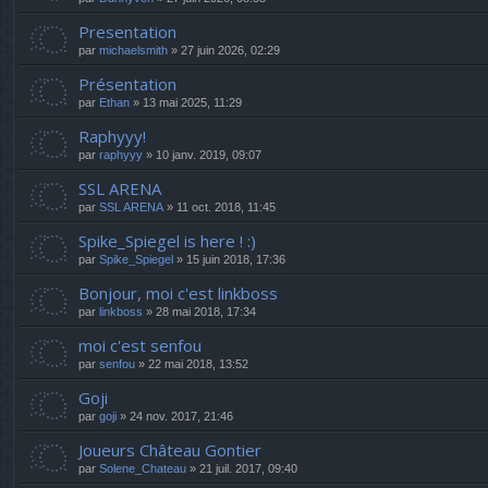
Presentation
par
michaelsmith
» 27 juin 2026, 02:29
Présentation
par
Ethan
» 13 mai 2025, 11:29
Raphyyy!
par
raphyyy
» 10 janv. 2019, 09:07
SSL ARENA
par
SSL ARENA
» 11 oct. 2018, 11:45
Spike_Spiegel is here ! :)
par
Spike_Spiegel
» 15 juin 2018, 17:36
Bonjour, moi c'est linkboss
par
linkboss
» 28 mai 2018, 17:34
moi c'est senfou
par
senfou
» 22 mai 2018, 13:52
Goji
par
goji
» 24 nov. 2017, 21:46
Joueurs Château Gontier
par
Solene_Chateau
» 21 juil. 2017, 09:40