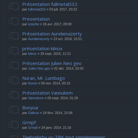
Présentation fullmetal332
par
fullmetal332
» 03 juil. 2017, 20:22
Presentation
par
kepohe
» 16 avr. 2017, 09:09
Présentation Aurelienazerty
par
Aurelienazerty
» 13 oct. 2016, 15:51
présentation kilnox
par
kilnox
» 29 sept. 2015, 12:21
Présentation Julien Neo geo
par
Julien Neo geo
» 02 déc. 2014, 20:00
Nuran, Mr. Lumbago
par
Nuran
» 09 nov. 2014, 00:10
Présentation Vannukem
par
Vannukem
» 09 sept. 2014, 01:29
Bonjour
par
Dalixoo
» 19 févr. 2014, 15:08
Grmpf
par
Grmpf
» 24 janv. 2014, 21:16
Thebigkirby ou TBK tout simpletement