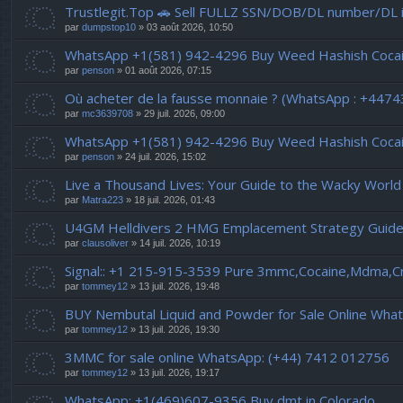
Trustlegit.Top 🚗 Sell FULLZ SSN/DOB/DL number/D
par
dumpstop10
» 03 août 2026, 10:50
WhatsApp +1(581) 942-4296 Buy Weed Hashish Cocai
par
penson
» 01 août 2026, 07:15
Où acheter de la fausse monnaie ? (WhatsApp : +447
par
mc3639708
» 29 juil. 2026, 09:00
WhatsApp +1(581) 942-4296 Buy Weed Hashish Cocaine
par
penson
» 24 juil. 2026, 15:02
Live a Thousand Lives: Your Guide to the Wacky World 
par
Matra223
» 18 juil. 2026, 01:43
U4GM Helldivers 2 HMG Emplacement Strategy Guid
par
clausoliver
» 14 juil. 2026, 10:19
Signal:: +1 215-915-3539 Pure 3mmc,Cocaine,Mdma,C
par
tommey12
» 13 juil. 2026, 19:48
BUY Nembutal Liquid and Powder for Sale Online Wh
par
tommey12
» 13 juil. 2026, 19:30
3MMC for sale online WhatsApp: (+44) 7412 012756
par
tommey12
» 13 juil. 2026, 19:17
WhatsApp: +1(469)607-9356 Buy dmt in Colorado