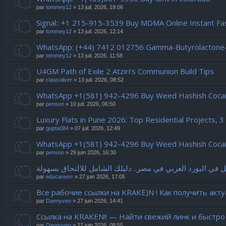
par
tommey12
» 13 juil. 2026, 19:06
Signal:: +1 215-915-3539 Buy MDMA Online Instant F
par
tommey12
» 13 juil. 2026, 12:14
WhatsApp: (+44) 7412 012756 Gamma-Butyrolactone
par
tommey12
» 13 juil. 2026, 11:58
U4GM Path of Exile 2 Atziri’s Communion Build Tips
par
clausoliver
» 13 juil. 2026, 08:52
WhatsApp +1(581) 942-4296 Buy Weed Hashish Cocain
par
penson
» 10 juil. 2026, 06:50
Luxury Flats in Pune 2026: Top Residential Projects
par
gupta084
» 07 juil. 2026, 12:49
WhatsApp +1(581) 942-4296 Buy Weed Hashish Cocaine
par
penson
» 29 juin 2026, 16:30
 في البورد العربي في مصر.. دليلك الشامل للالتحاق بسهولة
par
educareerr
» 27 juin 2026, 17:05
Все рабочие ссылки на KRAKE)N ! Как получить акт
par
Dannyven
» 27 juin 2026, 14:41
Ссылка на KRAKEN!! — Найти свежий линк и быстро
par
Dannyven
» 27 juin 2026, 08:55