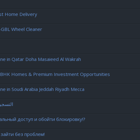
ast Home Delivery
-GBL Wheel Cleaner
e in Qatar Doha Masaieed Al Wakrah
, 3 BHK Homes & Premium Investment Opportunities
 in Soudi Arabia Jeddah Riyadh Mecca
التسجيل
уальный доступ и обойти блокировку!?
 зайти без проблем!