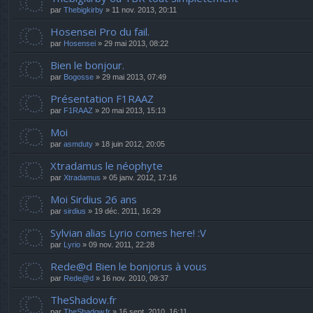
par
Thebigkirby
» 11 nov. 2013, 20:11
Hosensei Pro du fail.
par
Hosensei
» 29 mai 2013, 08:22
Bien le bonjour.
par
Bogosse
» 29 mai 2013, 07:49
Présentation F1RAAZ
par
F1RAAZ
» 20 mai 2013, 15:13
Moi
par
asmduty
» 18 juin 2012, 20:05
Xtradamus le néophyte
par
Xtradamus
» 05 janv. 2012, 17:16
Moi Sirdius 26 ans
par
sirdius
» 19 déc. 2011, 16:29
Sylvian alias Lyrio comes here! :V
par
Lyrio
» 09 nov. 2011, 22:28
Rede@d Bien le bonjorus à vous
par
Rede@d
» 16 nov. 2010, 09:37
TheShadow.fr
par
TheShadow.fr
» 16 sept. 2010, 16:11