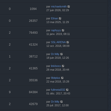
par
michaelsmith
0
1094
27 juin 2026, 02:29
par
Ethan
0
26357
13 mai 2025, 11:29
par
raphyyy
2
76493
11 janv. 2019, 08:11
par
SSL ARENA
2
41324
12 oct. 2018, 08:09
par
Dr.Wily
1
38712
18 juin 2018, 12:26
par
linkboss
2
41365
28 mai 2018, 20:44
par
8bitplus
2
35536
22 mai 2018, 15:28
par
fullmetal332
9
84384
01 déc. 2017, 20:43
par
Dr.Wily
2
42679
25 juil. 2017, 12:00