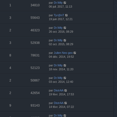
par
Dr.Wily
1
34810
06 juil. 2017, 11:13
par
Tyr@nT
3
55643
19 juin 2017, 12:21
par
Dr.Wily
2
46323
26 oct. 2016, 08:29
par
Dr.Wily
3
52938
02 oct. 2015, 08:29
par
Julien Neo geo
8
78631
04 déc. 2014, 19:52
par
Dr.Wily
4
52123
18 nov. 2014, 11:20
par
Dr.Wily
2
50867
03 oct. 2014, 12:40
par
DistrAA
2
42654
19 févr. 2014, 17:53
par
DistrAA
9
93143
14 févr. 2014, 07:22
par
Dr.Wily