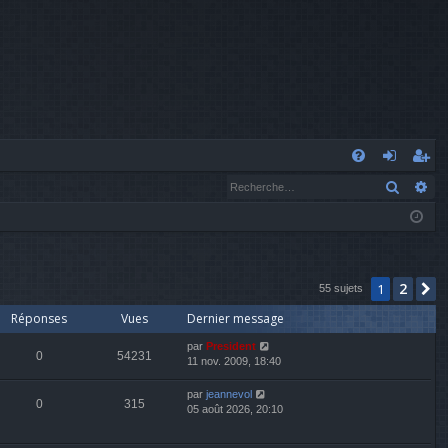
A
Recher
Re
FA
o
’e
Q
n
nr
n
eg
ex
ist
2
1
S
55 sujets
Réponses
Vues
Dernier message
io
re
par
President
n
r
0
54231
11 nov. 2009, 18:40
par
jeannevol
0
315
05 août 2026, 20:10