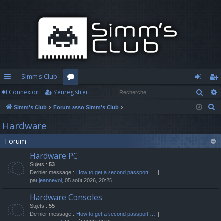
Simm's Club
Rech
Connexion
S’enregistrer
cc
or
o
’e
R
Simm's Club
Forum asso Simm's Club
ès
u
n
nr
e
Hardware
ra
m
n
eg
c
Forum
h
pi
s
ex
ist
e
Hardware PC
d
io
re
r
Sujets :
53
c
Dernier message :
How to get a second passport …
e
n
r
par
jeannevol
, 05 août 2026, 20:25
h
e
Hardware Consoles
r
Sujets :
55
Dernier message :
How to get a second passport …