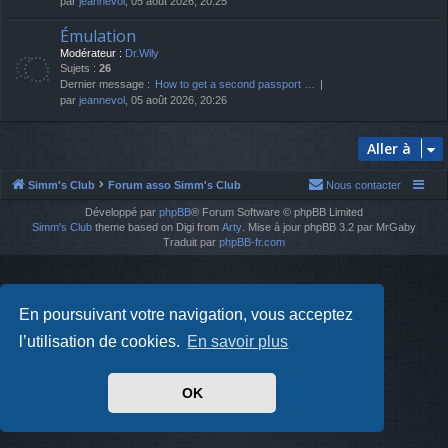
par
jeannevol
, 05 août 2026, 20:25
Émulation
Modérateur :
Dr.Wily
Sujets :
26
Dernier message :
How to get a second passport …
par
jeannevol
, 05 août 2026, 20:26
Aller à
Simm's Club
Forum asso Simm's Club
Nous contacter
Développé par
phpBB
® Forum Software © phpBB Limited
Simm's Club
theme based on Digi from
Arty
. Mise à jour phpBB 3.2 par MrGaby
Traduit par
phpBB-fr.com
En poursuivant votre navigation, vous acceptez
l’utilisation de cookies.
En savoir plus
OK