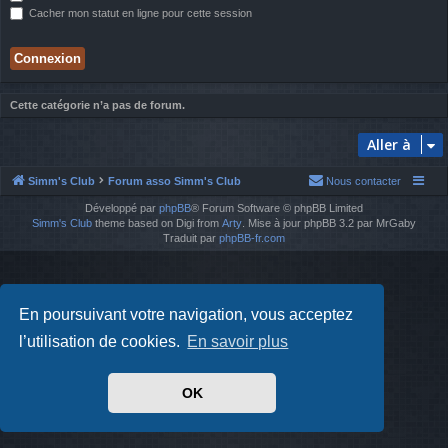
Cacher mon statut en ligne pour cette session
Cette catégorie n’a pas de forum.
Aller à
Simm's Club
Forum asso Simm's Club
Nous contacter
Développé par
phpBB
® Forum Software © phpBB Limited
Simm's Club
theme based on Digi from
Arty
. Mise à jour phpBB 3.2 par MrGaby
Traduit par
phpBB-fr.com
En poursuivant votre navigation, vous acceptez
l’utilisation de cookies.
En savoir plus
OK