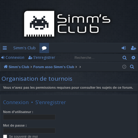
Simm's Club
Rech
Connexion
S’enregistrer
cc
or
o
’e
R
Simm's Club
Forum asso Simm's Club
ès
u
n
nr
e
Organisation de tournois
ra
m
n
eg
c
h
Vous n’avez pas les permissions requises pour consulter les sujets de ce forum.
pi
s
ex
ist
e
d
io
re
r
Connexion
•
S’enregistrer
c
e
n
r
Nom d’utilisateur :
h
e
Mot de passe :
r
Se souvenir de moi