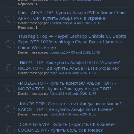
Réponses :
1
Сайт -APVP.TOP- Купить Альфа PVP в Киеве? Сайт -
APVP.TOP- Купить Альфа PVP в Украине?
Dernier message par
ThierryHenry
«
04 août 2026, 11:15
Réponses :
1
Trustlegit.Top 🚗 Paypal Cashapp Linkable CC Debits
Skips OTP 100% bank login Chase Bank of America
Chime Wells Fargo
Dernier message par
dumpstop10
«
03 août 2026, 10:55
-NiG24.TOP- Как купить Альфа ПВП в Украине? -
NiG24.TOP- Где купить Альфа ПВП в Украине?
Dernier message par
folipe1621
«
01 août 2026, 11:57
-MOZGA.TOP- Купить Кристалл Альфа ПВП? -
MOZGA.TOP- Купить Закладку Альфа ПВП?
Dernier message par
folipe1621
«
01 août 2026, 11:57
-KAKOS.TOP- Сколько стоит Альфа пвп в Киеве? -
KAKOS.TOP- Где купить Альфа пвп в Киеве?
Dernier message par
folipe1621
«
01 août 2026, 11:56
-COCAINES.VIP- Купить Скорость СК в Киеве? -
COCAINES.VIP- Купить Соль ск в Киеве?