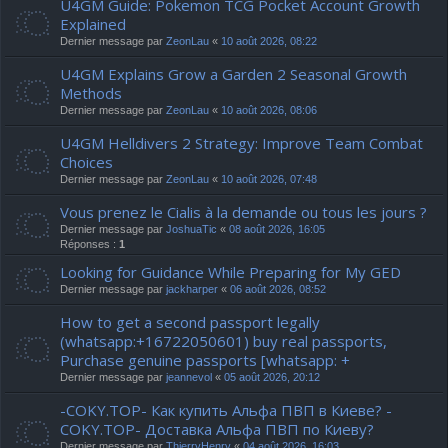
U4GM Guide: Pokemon TCG Pocket Account Growth
Explained
Dernier message par
ZeonLau
«
10 août 2026, 08:22
U4GM Explains Grow a Garden 2 Seasonal Growth
Methods
Dernier message par
ZeonLau
«
10 août 2026, 08:06
U4GM Helldivers 2 Strategy: Improve Team Combat
Choices
Dernier message par
ZeonLau
«
10 août 2026, 07:48
Vous prenez le Cialis à la demande ou tous les jours ?
Dernier message par
JoshuaTic
«
08 août 2026, 16:05
Réponses :
1
Looking for Guidance While Preparing for My GED
Dernier message par
jackharper
«
06 août 2026, 08:52
How to get a second passport legally
(whatsapp:+16722050601) buy real passports,
Purchase genuine passports [whatsapp: +
Dernier message par
jeannevol
«
05 août 2026, 20:12
-COKY.TOP- Как купить Альфа ПВП в Киеве? -
COKY.TOP- Доставка Альфа ПВП по Киеву?
Dernier message par
ThierryHenry
«
04 août 2026, 16:03