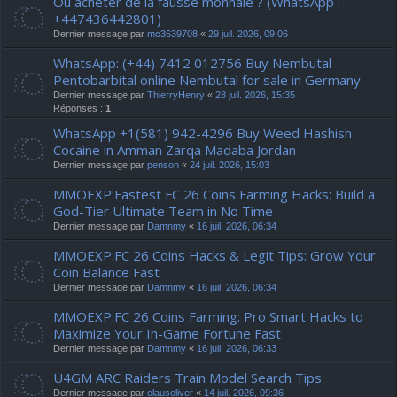
Où acheter de la fausse monnaie ? (WhatsApp :
+447436442801)
Dernier message par
mc3639708
«
29 juil. 2026, 09:06
WhatsApp: (+44) 7412 012756 Buy Nembutal
Pentobarbital online Nembutal for sale in Germany
Dernier message par
ThierryHenry
«
28 juil. 2026, 15:35
Réponses :
1
WhatsApp +1(581) 942-4296 Buy Weed Hashish
Cocaine in Amman Zarqa Madaba Jordan
Dernier message par
penson
«
24 juil. 2026, 15:03
MMOEXP:Fastest FC 26 Coins Farming Hacks: Build a
God-Tier Ultimate Team in No Time
Dernier message par
Damnmy
«
16 juil. 2026, 06:34
MMOEXP:FC 26 Coins Hacks & Legit Tips: Grow Your
Coin Balance Fast
Dernier message par
Damnmy
«
16 juil. 2026, 06:34
MMOEXP:FC 26 Coins Farming: Pro Smart Hacks to
Maximize Your In-Game Fortune Fast
Dernier message par
Damnmy
«
16 juil. 2026, 06:33
U4GM ARC Raiders Train Model Search Tips
Dernier message par
clausoliver
«
14 juil. 2026, 09:36