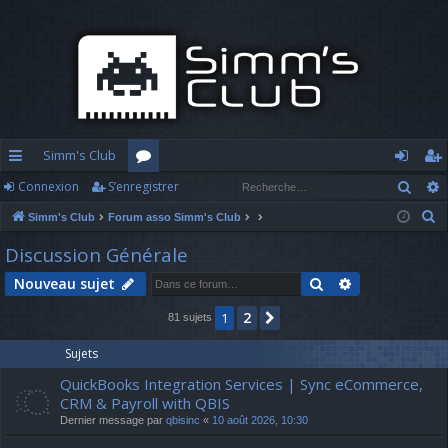
Simm's Club
Rech
Connexion
S’enregistrer
cc
or
o
’e
R
Simm's Club
Forum asso Simm's Club
ès
u
n
nr
e
Discussion Générale
ra
m
n
eg
c
Rechercher
Recherche av
Nouveau sujet
h
pi
s
ex
ist
e
2
1
Suivante
81 sujets
d
io
re
r
c
e
n
r
Sujets
h
QuickBooks Integration Services | Sync eCommerce,
e
CRM & Payroll with QBIS
r
Dernier message par
qbisinc
«
10 août 2026, 10:30