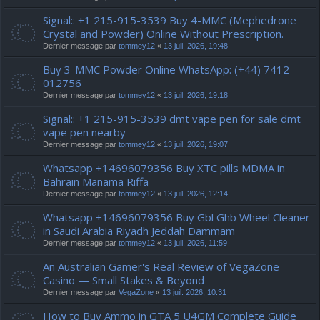
Signal:: +1 215-915-3539 Buy 4-MMC (Mephedrone
Crystal and Powder) Online Without Prescription.
Dernier message par
tommey12
«
13 juil. 2026, 19:48
Buy 3-MMC Powder Online WhatsApp: (+44) 7412
012756
Dernier message par
tommey12
«
13 juil. 2026, 19:18
Signal:: +1 215-915-3539 dmt vape pen for sale dmt
vape pen nearby
Dernier message par
tommey12
«
13 juil. 2026, 19:07
Whatsapp +14696079356 Buy XTC pills MDMA in
Bahrain Manama Riffa
Dernier message par
tommey12
«
13 juil. 2026, 12:14
Whatsapp +14696079356 Buy Gbl Ghb Wheel Cleaner
in Saudi Arabia Riyadh Jeddah Dammam
Dernier message par
tommey12
«
13 juil. 2026, 11:59
An Australian Gamer's Real Review of VegaZone
Casino — Small Stakes & Beyond
Dernier message par
VegaZone
«
13 juil. 2026, 10:31
How to Buy Ammo in GTA 5 U4GM Complete Guide