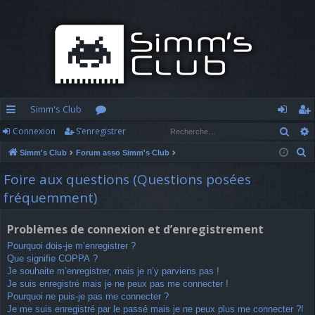
Simm's Club
Rech
Connexion
S’enregistrer
cc
or
o
’e
R
Simm's Club
Forum asso Simm's Club
ès
u
n
nr
e
Foire aux questions (Questions posées
ra
m
n
eg
c
fréquemment)
h
pi
s
ex
ist
e
d
io
re
Problèmes de connexion et d’enregistrement
r
Pourquoi dois-je m’enregistrer ?
c
e
n
r
Que signifie COPPA ?
h
Je souhaite m’enregistrer, mais je n’y parviens pas !
e
Je suis enregistré mais je ne peux pas me connecter !
r
Pourquoi ne puis-je pas me connecter ?
Je me suis enregistré par le passé mais je ne peux plus me connecter ?!