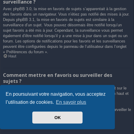
surveillance ?
Avec phpBB 3.0, la mise en favoris de sujets s’apparentait à la gestion
des favoris dans un navigateur. Vous n’étiez pas notifié des mises à jour.
Depuis phpBB 3.1, la mise en favoris de sujets est similaire à la
surveillance d’un sujet. Vous pouvez désormais être notifié lorsqu’un
sujet favoris a été mis à jour. Cependant, la surveillance vous permet
également d’être notifié lorsqu’il y a une mise à jour dans un sujet ou un
forum. Les options de notifications pour les favoris et les surveillances
peuvent être configurées depuis le panneau de l’utilisateur dans l’onglet
« Préférences du forum ».
Haut
Comment mettre en favoris ou surveiller des
sujets ?
Vous pouvez ajouter aux favoris ou surveiller un sujet en cliquant sur le
lien approprié dans le menu « Outils de sujet », souvent placé en haut et
En poursuivant votre navigation, vous acceptez
en bas du sujet de discussion.
l’utilisation de cookies.
En savoir plus
Répondre à un sujet en cochant la case du formulaire « M’avertir
lorsqu’une réponse est postée » vous permettra également de surveiller le
sujet.
OK
Haut