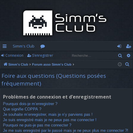
Simm's Club
Rech
Connexion
S’enregistrer
cc
or
o
’e
R
Simm's Club
Forum asso Simm's Club
ès
u
n
nr
e
Foire aux questions (Questions posées
ra
m
n
eg
c
fréquemment)
h
pi
s
ex
ist
e
d
io
re
Problèmes de connexion et d’enregistrement
r
Pourquoi dois-je m’enregistrer ?
c
e
n
r
Que signifie COPPA ?
h
Je souhaite m’enregistrer, mais je n’y parviens pas !
e
Je suis enregistré mais je ne peux pas me connecter !
r
Pourquoi ne puis-je pas me connecter ?
Je me suis enregistré par le passé mais je ne peux plus me connecter ?!