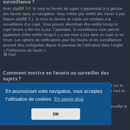
surveillance ?
Avec phpBB 3.0, la mise en favoris de sujets s’apparentait à la gestion
des favoris dans un navigateur. Vous n’étiez pas notifié des mises à jour.
Depuis phpBB 3.1, la mise en favoris de sujets est similaire à la
surveillance d’un sujet. Vous pouvez désormais être notifié lorsqu’un
sujet favoris a été mis à jour. Cependant, la surveillance vous permet
également d’être notifié lorsqu’il y a une mise à jour dans un sujet ou un
forum. Les options de notifications pour les favoris et les surveillances
peuvent être configurées depuis le panneau de l’utilisateur dans l’onglet
« Préférences du forum ».
Haut
Comment mettre en favoris ou surveiller des
sujets ?
Vous pouvez ajouter aux favoris ou surveiller un sujet en cliquant sur le
lien approprié dans le menu « Outils de sujet », souvent placé en haut et
En poursuivant votre navigation, vous acceptez
en bas du sujet de discussion.
l’utilisation de cookies.
En savoir plus
Répondre à un sujet en cochant la case du formulaire « M’avertir
lorsqu’une réponse est postée » vous permettra également de surveiller le
sujet.
OK
Haut