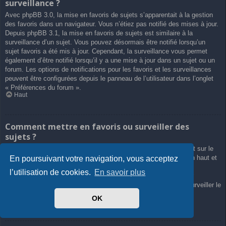
surveillance ?
Avec phpBB 3.0, la mise en favoris de sujets s’apparentait à la gestion
des favoris dans un navigateur. Vous n’étiez pas notifié des mises à jour.
Depuis phpBB 3.1, la mise en favoris de sujets est similaire à la
surveillance d’un sujet. Vous pouvez désormais être notifié lorsqu’un
sujet favoris a été mis à jour. Cependant, la surveillance vous permet
également d’être notifié lorsqu’il y a une mise à jour dans un sujet ou un
forum. Les options de notifications pour les favoris et les surveillances
peuvent être configurées depuis le panneau de l’utilisateur dans l’onglet
« Préférences du forum ».
Haut
Comment mettre en favoris ou surveiller des
sujets ?
Vous pouvez ajouter aux favoris ou surveiller un sujet en cliquant sur le
lien approprié dans le menu « Outils de sujet », souvent placé en haut et
En poursuivant votre navigation, vous acceptez
en bas du sujet de discussion.
l’utilisation de cookies.
En savoir plus
Répondre à un sujet en cochant la case du formulaire « M’avertir
lorsqu’une réponse est postée » vous permettra également de surveiller le
sujet.
OK
Haut