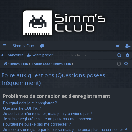
Simm's Club
Rech
Connexion
S’enregistrer
cc
or
o
’e
R
Simm's Club
Forum asso Simm's Club
ès
u
n
nr
e
Foire aux questions (Questions posées
ra
m
n
eg
c
fréquemment)
h
pi
s
ex
ist
e
d
io
re
Problèmes de connexion et d’enregistrement
r
Pourquoi dois-je m’enregistrer ?
c
e
n
r
Que signifie COPPA ?
h
Je souhaite m’enregistrer, mais je n’y parviens pas !
e
Je suis enregistré mais je ne peux pas me connecter !
r
Pourquoi ne puis-je pas me connecter ?
Je me suis enregistré par le passé mais je ne peux plus me connecter ?!