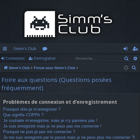
Simm's Club
Rech
Connexion
S’enregistrer
cc
or
o
’e
R
Simm's Club
Forum asso Simm's Club
ès
u
n
nr
e
Foire aux questions (Questions posées
ra
m
n
eg
c
fréquemment)
h
pi
s
ex
ist
e
d
io
re
Problèmes de connexion et d’enregistrement
r
Pourquoi dois-je m’enregistrer ?
c
e
n
r
Que signifie COPPA ?
h
Je souhaite m’enregistrer, mais je n’y parviens pas !
e
Je suis enregistré mais je ne peux pas me connecter !
r
Pourquoi ne puis-je pas me connecter ?
Je me suis enregistré par le passé mais je ne peux plus me connecter ?!