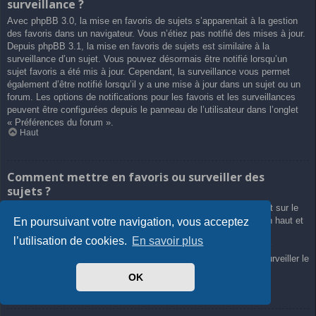
surveillance ?
Avec phpBB 3.0, la mise en favoris de sujets s’apparentait à la gestion
des favoris dans un navigateur. Vous n’étiez pas notifié des mises à jour.
Depuis phpBB 3.1, la mise en favoris de sujets est similaire à la
surveillance d’un sujet. Vous pouvez désormais être notifié lorsqu’un
sujet favoris a été mis à jour. Cependant, la surveillance vous permet
également d’être notifié lorsqu’il y a une mise à jour dans un sujet ou un
forum. Les options de notifications pour les favoris et les surveillances
peuvent être configurées depuis le panneau de l’utilisateur dans l’onglet
« Préférences du forum ».
Haut
Comment mettre en favoris ou surveiller des
sujets ?
Vous pouvez ajouter aux favoris ou surveiller un sujet en cliquant sur le
lien approprié dans le menu « Outils de sujet », souvent placé en haut et
En poursuivant votre navigation, vous acceptez
en bas du sujet de discussion.
l’utilisation de cookies.
En savoir plus
Répondre à un sujet en cochant la case du formulaire « M’avertir
lorsqu’une réponse est postée » vous permettra également de surveiller le
sujet.
OK
Haut