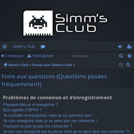
Simm's Club
Rech
Connexion
S’enregistrer
cc
or
o
’e
R
Simm's Club
Forum asso Simm's Club
ès
u
n
nr
e
Foire aux questions (Questions posées
ra
m
n
eg
c
fréquemment)
h
pi
s
ex
ist
e
d
io
re
Problèmes de connexion et d’enregistrement
r
Pourquoi dois-je m’enregistrer ?
c
e
n
r
Que signifie COPPA ?
h
Je souhaite m’enregistrer, mais je n’y parviens pas !
e
Je suis enregistré mais je ne peux pas me connecter !
r
Pourquoi ne puis-je pas me connecter ?
Je me suis enregistré par le passé mais je ne peux plus me connecter ?!