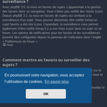
surveillance ?
Avec phpBB 3.0, la mise en favoris de sujets s’apparentait à la gestion
des favoris dans un navigateur. Vous n’étiez pas notifié des mises à jour.
Depuis phpBB 3.1, la mise en favoris de sujets est similaire à la
surveillance d’un sujet. Vous pouvez désormais être notifié lorsqu’un
sujet favoris a été mis à jour. Cependant, la surveillance vous permet
également d’être notifié lorsqu’il y a une mise à jour dans un sujet ou un
forum. Les options de notifications pour les favoris et les surveillances
peuvent être configurées depuis le panneau de l’utilisateur dans l’onglet
« Préférences du forum ».
Haut
Comment mettre en favoris ou surveiller des
sujets ?
Vous pouvez ajouter aux favoris ou surveiller un sujet en cliquant sur le
lien approprié dans le menu « Outils de sujet », souvent placé en haut et
En poursuivant votre navigation, vous acceptez
en bas du sujet de discussion.
l’utilisation de cookies.
En savoir plus
Répondre à un sujet en cochant la case du formulaire « M’avertir
lorsqu’une réponse est postée » vous permettra également de surveiller le
sujet.
OK
Haut