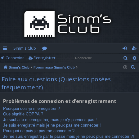
Simm's Club
Rech
Connexion
S’enregistrer
cc
or
o
’e
R
Simm's Club
Forum asso Simm's Club
ès
u
n
nr
e
Foire aux questions (Questions posées
ra
m
n
eg
c
fréquemment)
h
pi
s
ex
ist
e
d
io
re
Problèmes de connexion et d’enregistrement
r
Pourquoi dois-je m’enregistrer ?
c
e
n
r
Que signifie COPPA ?
h
Je souhaite m’enregistrer, mais je n’y parviens pas !
e
Je suis enregistré mais je ne peux pas me connecter !
r
Pourquoi ne puis-je pas me connecter ?
Je me suis enregistré par le passé mais je ne peux plus me connecter ?!