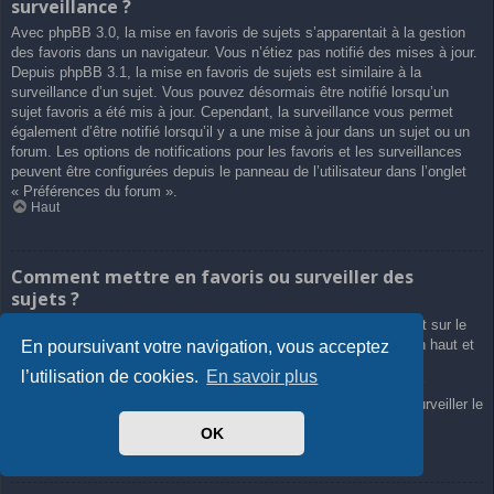
surveillance ?
Avec phpBB 3.0, la mise en favoris de sujets s’apparentait à la gestion
des favoris dans un navigateur. Vous n’étiez pas notifié des mises à jour.
Depuis phpBB 3.1, la mise en favoris de sujets est similaire à la
surveillance d’un sujet. Vous pouvez désormais être notifié lorsqu’un
sujet favoris a été mis à jour. Cependant, la surveillance vous permet
également d’être notifié lorsqu’il y a une mise à jour dans un sujet ou un
forum. Les options de notifications pour les favoris et les surveillances
peuvent être configurées depuis le panneau de l’utilisateur dans l’onglet
« Préférences du forum ».
Haut
Comment mettre en favoris ou surveiller des
sujets ?
Vous pouvez ajouter aux favoris ou surveiller un sujet en cliquant sur le
lien approprié dans le menu « Outils de sujet », souvent placé en haut et
En poursuivant votre navigation, vous acceptez
en bas du sujet de discussion.
l’utilisation de cookies.
En savoir plus
Répondre à un sujet en cochant la case du formulaire « M’avertir
lorsqu’une réponse est postée » vous permettra également de surveiller le
sujet.
OK
Haut