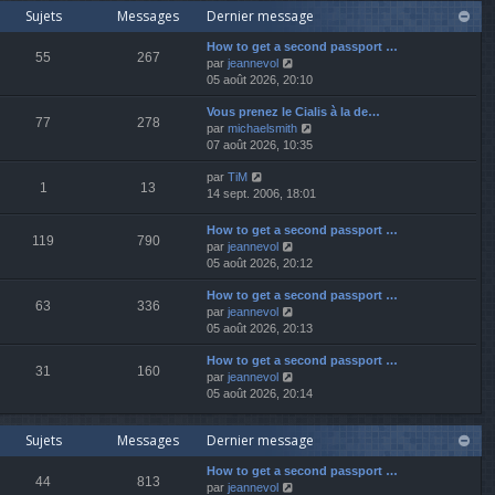
r
Sujets
Messages
Dernier message
r
e
l
n
r
e
How to get a second passport …
i
m
d
55
267
V
par
jeannevol
e
e
e
o
05 août 2026, 20:10
r
s
r
i
m
s
n
Vous prenez le Cialis à la de…
r
e
a
i
77
278
V
par
michaelsmith
l
s
g
e
o
07 août 2026, 10:35
e
s
e
r
i
d
a
m
V
par
TiM
r
e
g
e
1
13
o
14 sept. 2006, 18:01
l
r
e
s
i
e
n
s
r
d
i
How to get a second passport …
a
119
790
l
e
e
V
par
jeannevol
g
e
r
r
o
05 août 2026, 20:12
e
d
n
m
i
e
i
e
How to get a second passport …
r
63
336
r
e
s
V
par
jeannevol
l
n
r
s
o
05 août 2026, 20:13
e
i
m
a
i
d
e
e
How to get a second passport …
g
r
e
31
160
r
V
s
par
jeannevol
e
l
r
m
o
s
05 août 2026, 20:14
e
n
e
i
a
d
i
s
r
g
e
e
Sujets
Messages
Dernier message
s
l
e
r
r
a
e
n
m
How to get a second passport …
g
d
i
e
44
813
V
par
jeannevol
e
e
e
s