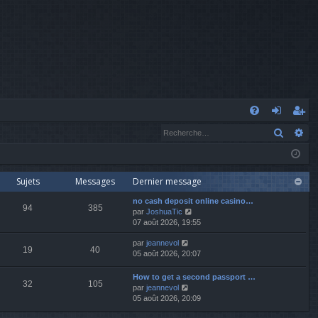
A
Recher
Re
FA
o
’e
Q
n
nr
n
eg
Sujets
Messages
Dernier message
no cash deposit online casino…
ex
ist
94
385
V
par
JoshuaTic
o
07 août 2026, 19:55
io
re
i
V
par
jeannevol
r
n
r
19
40
o
05 août 2026, 20:07
l
i
e
r
d
How to get a second passport …
32
105
l
e
V
par
jeannevol
e
r
o
05 août 2026, 20:09
d
n
i
e
i