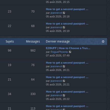
o
05 août 2026, 20:15
r
r
s
i
n
m
a
How to get a second passport …
r
i
e
g
23
70
V
par
jeannevol
l
e
s
e
o
05 août 2026, 20:18
e
r
s
i
d
m
a
How to get a second passport …
r
e
e
g
22
68
V
par
jeannevol
l
r
s
e
o
05 août 2026, 20:19
e
n
s
i
d
i
a
r
e
e
g
Sujets
Messages
Dernier message
l
r
r
e
e
n
m
EZBUFF | How to Choose a Trus…
d
i
e
98
982
V
par
RoguePhoenix
e
e
s
o
07 août 2026, 07:49
r
r
s
i
n
m
a
How to get a second passport …
r
i
e
g
19
76
V
par
jeannevol
l
e
s
e
o
05 août 2026, 20:21
e
r
s
i
d
m
a
How to get a second passport …
r
e
e
g
21
64
V
par
jeannevol
l
r
s
e
o
05 août 2026, 20:21
e
n
s
i
d
i
a
How to get a second passport …
r
e
e
g
34
330
V
par
jeannevol
l
r
r
e
o
05 août 2026, 20:22
e
n
m
i
d
i
e
How to get a second passport …
r
e
e
s
21
113
V
par
jeannevol
l