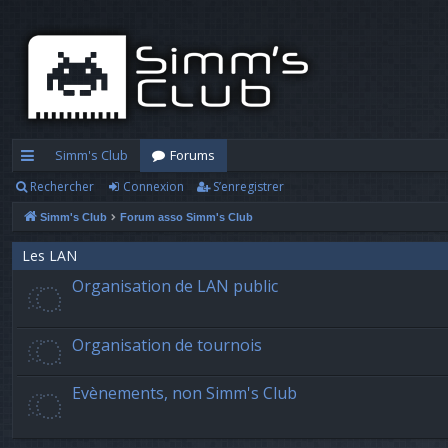
Simm's Club
Forums
Rechercher
Connexion
S’enregistrer
cc
Simm's Club
Forum asso Simm's Club
ès
ra
Les LAN
Organisation de LAN public
pi
d
Organisation de tournois
e
Evènements, non Simm's Club