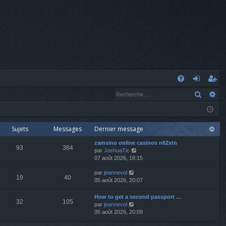
A
Recher
Re
FA
o
’e
Q
n
nr
n
eg
Sujets
Messages
Dernier message
zamsino online casinos n62xtn
ex
ist
93
384
V
par
JoshuaTic
o
07 août 2026, 18:15
io
re
i
V
par
jeannevol
r
n
r
19
40
o
05 août 2026, 20:07
l
i
e
r
d
How to get a second passport …
32
105
l
e
V
par
jeannevol
e
r
o
05 août 2026, 20:09
d
n
i
e
i