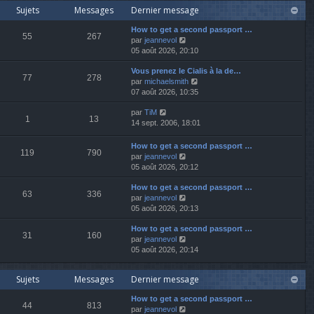
r
Sujets
Messages
Dernier message
r
e
l
n
r
e
How to get a second passport …
i
m
d
55
267
V
par
jeannevol
e
e
e
o
05 août 2026, 20:10
r
s
r
i
m
s
n
Vous prenez le Cialis à la de…
r
e
a
i
77
278
V
par
michaelsmith
l
s
g
e
o
07 août 2026, 10:35
e
s
e
r
i
d
a
m
V
par
TiM
r
e
g
e
1
13
o
14 sept. 2006, 18:01
l
r
e
s
i
e
n
s
r
d
i
How to get a second passport …
a
119
790
l
e
e
V
par
jeannevol
g
e
r
r
o
05 août 2026, 20:12
e
d
n
m
i
e
i
e
How to get a second passport …
r
63
336
r
e
s
V
par
jeannevol
l
n
r
s
o
05 août 2026, 20:13
e
i
m
a
i
d
e
e
How to get a second passport …
g
r
e
31
160
r
V
s
par
jeannevol
e
l
r
m
o
s
05 août 2026, 20:14
e
n
e
i
a
d
i
s
r
g
e
e
Sujets
Messages
Dernier message
s
l
e
r
r
a
e
n
m
How to get a second passport …
g
d
i
e
44
813
V
par
jeannevol
e
e
e
s