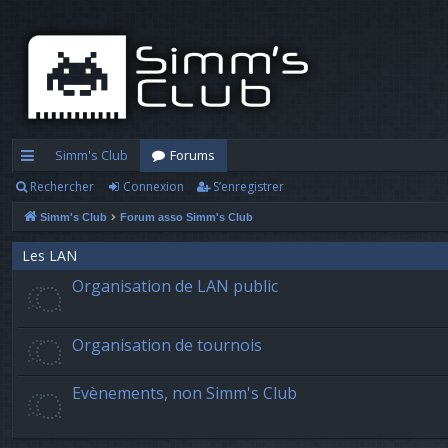
Simm's Club
Forums
Rechercher
Connexion
S’enregistrer
cc
Simm's Club
Forum asso Simm's Club
ès
ra
Les LAN
Organisation de LAN public
pi
d
Organisation de tournois
e
Evènements, non Simm's Club