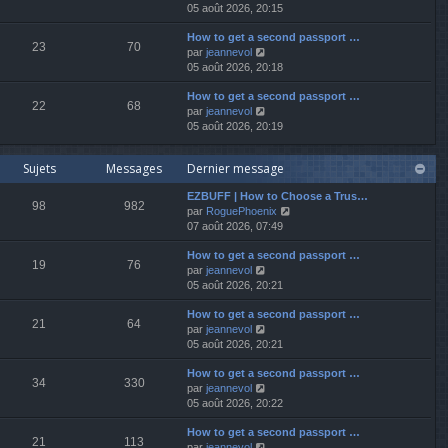
o
05 août 2026, 20:15
r
r
s
i
n
m
a
How to get a second passport …
r
i
e
g
23
70
V
par
jeannevol
l
e
s
e
o
05 août 2026, 20:18
e
r
s
i
d
m
a
How to get a second passport …
r
e
e
g
22
68
V
par
jeannevol
l
r
s
e
o
05 août 2026, 20:19
e
n
s
i
d
i
a
r
e
e
g
Sujets
Messages
Dernier message
l
r
r
e
e
n
m
EZBUFF | How to Choose a Trus…
d
i
e
98
982
V
par
RoguePhoenix
e
e
s
o
07 août 2026, 07:49
r
r
s
i
n
m
a
How to get a second passport …
r
i
e
g
19
76
V
par
jeannevol
l
e
s
e
o
05 août 2026, 20:21
e
r
s
i
d
m
a
How to get a second passport …
r
e
e
g
21
64
V
par
jeannevol
l
r
s
e
o
05 août 2026, 20:21
e
n
s
i
d
i
a
How to get a second passport …
r
e
e
g
34
330
V
par
jeannevol
l
r
r
e
o
05 août 2026, 20:22
e
n
m
i
d
i
e
How to get a second passport …
r
e
e
s
21
113
V
par
jeannevol
l