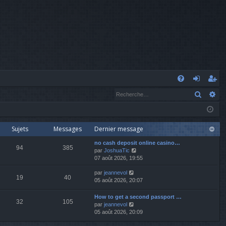
A
Recher
Re
FA
o
’e
Q
n
nr
n
eg
Sujets
Messages
Dernier message
no cash deposit online casino…
ex
ist
94
385
V
par
JoshuaTic
o
07 août 2026, 19:55
io
re
i
V
par
jeannevol
r
n
r
19
40
o
05 août 2026, 20:07
l
i
e
r
d
How to get a second passport …
32
105
l
e
V
par
jeannevol
e
r
o
05 août 2026, 20:09
d
n
i
e
i