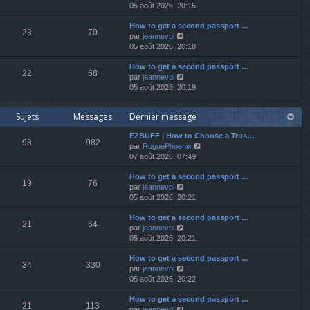
o
05 août 2026, 20:15
r
r
s
i
n
m
a
How to get a second passport …
r
i
e
g
23
70
V
par
jeannevol
l
e
s
e
o
05 août 2026, 20:18
e
r
s
i
d
m
a
How to get a second passport …
r
e
e
g
22
68
V
par
jeannevol
l
r
s
e
o
05 août 2026, 20:19
e
n
s
i
d
i
a
r
e
e
g
Sujets
Messages
Dernier message
l
r
r
e
e
n
m
EZBUFF | How to Choose a Trus…
d
i
e
98
982
V
par
RoguePhoenix
e
e
s
o
07 août 2026, 07:49
r
r
s
i
n
m
a
How to get a second passport …
r
i
e
g
19
76
V
par
jeannevol
l
e
s
e
o
05 août 2026, 20:21
e
r
s
i
d
m
a
How to get a second passport …
r
e
e
g
21
64
V
par
jeannevol
l
r
s
e
o
05 août 2026, 20:21
e
n
s
i
d
i
a
How to get a second passport …
r
e
e
g
34
330
V
par
jeannevol
l
r
r
e
o
05 août 2026, 20:22
e
n
m
i
d
i
e
How to get a second passport …
r
e
e
s
21
113
V
par
jeannevol
l