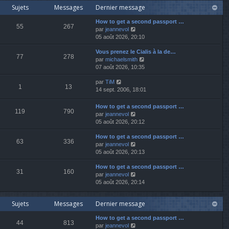
r
Sujets
Messages
Dernier message
r
e
l
n
r
e
How to get a second passport …
i
m
d
55
267
V
par
jeannevol
e
e
e
o
05 août 2026, 20:10
r
s
r
i
m
s
n
Vous prenez le Cialis à la de…
r
e
a
i
77
278
V
par
michaelsmith
l
s
g
e
o
07 août 2026, 10:35
e
s
e
r
i
d
a
m
V
par
TiM
r
e
g
e
1
13
o
14 sept. 2006, 18:01
l
r
e
s
i
e
n
s
r
d
i
How to get a second passport …
a
119
790
l
e
e
V
par
jeannevol
g
e
r
r
o
05 août 2026, 20:12
e
d
n
m
i
e
i
e
How to get a second passport …
r
63
336
r
e
s
V
par
jeannevol
l
n
r
s
o
05 août 2026, 20:13
e
i
m
a
i
d
e
e
How to get a second passport …
g
r
e
31
160
r
V
s
par
jeannevol
e
l
r
m
o
s
05 août 2026, 20:14
e
n
e
i
a
d
i
s
r
g
e
e
Sujets
Messages
Dernier message
s
l
e
r
r
a
e
n
m
How to get a second passport …
g
d
i
e
44
813
V
par
jeannevol
e
e
e
s