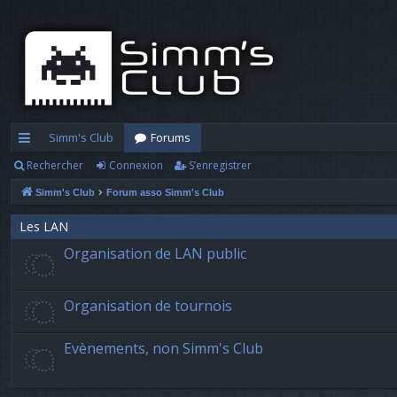
Simm's Club
Forums
Rechercher
Connexion
S’enregistrer
cc
Simm's Club
Forum asso Simm's Club
ès
ra
Les LAN
Organisation de LAN public
pi
d
Organisation de tournois
e
Evènements, non Simm's Club