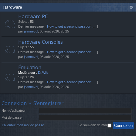
Hardware
Hardware PC
Sujets :
53
Dernier message :
How to get a second passport …
par
jeannevol
, 05 août 2026, 20:25
Hardware Consoles
Sujets :
55
Dernier message :
How to get a second passport …
par
jeannevol
, 05 août 2026, 20:25
Émulation
Modérateur :
Dr.Wily
Sujets :
26
Dernier message :
How to get a second passport …
par
jeannevol
, 05 août 2026, 20:26
Connexion
•
S’enregistrer
Nom d’utilisateur :
Mot de passe :
J’ai oublié mon mot de passe
Se souvenir de moi