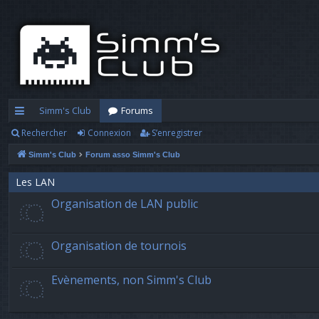
Simm's Club
Forums
Rechercher
Connexion
S’enregistrer
cc
Simm's Club
Forum asso Simm's Club
ès
ra
Les LAN
Organisation de LAN public
pi
d
Organisation de tournois
e
Evènements, non Simm's Club