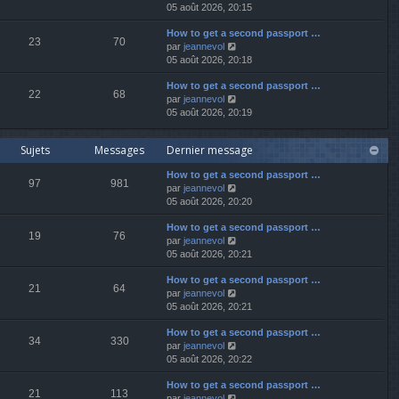
o
05 août 2026, 20:15
r
r
s
i
n
m
a
How to get a second passport …
r
i
e
g
23
70
V
par
jeannevol
l
e
s
e
o
05 août 2026, 20:18
e
r
s
i
d
m
a
How to get a second passport …
r
e
e
g
22
68
V
par
jeannevol
l
r
s
e
o
05 août 2026, 20:19
e
n
s
i
d
i
a
r
e
e
g
Sujets
Messages
Dernier message
l
r
r
e
e
n
m
How to get a second passport …
d
i
e
97
981
V
par
jeannevol
e
e
s
o
05 août 2026, 20:20
r
r
s
i
n
m
a
How to get a second passport …
r
i
e
g
19
76
V
par
jeannevol
l
e
s
e
o
05 août 2026, 20:21
e
r
s
i
d
m
a
How to get a second passport …
r
e
e
g
21
64
V
par
jeannevol
l
r
s
e
o
05 août 2026, 20:21
e
n
s
i
d
i
a
How to get a second passport …
r
e
e
g
34
330
V
par
jeannevol
l
r
r
e
o
05 août 2026, 20:22
e
n
m
i
d
i
e
How to get a second passport …
r
e
e
s
21
113
V
par
jeannevol
l