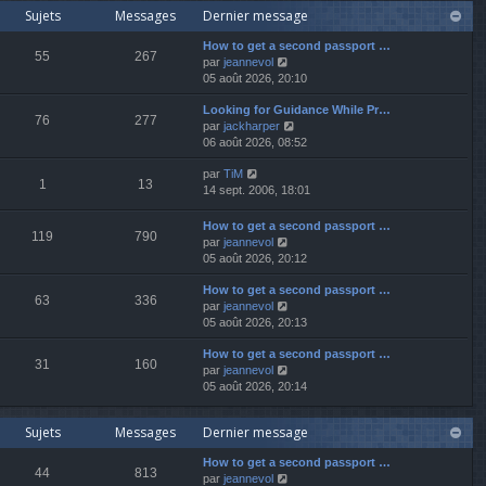
r
Sujets
Messages
Dernier message
r
e
l
n
r
e
How to get a second passport …
i
m
d
55
267
V
par
jeannevol
e
e
e
o
05 août 2026, 20:10
r
s
r
i
m
s
n
Looking for Guidance While Pr…
r
e
a
i
76
277
V
par
jackharper
l
s
g
e
o
06 août 2026, 08:52
e
s
e
r
i
d
a
m
V
par
TiM
r
e
g
e
1
13
o
14 sept. 2006, 18:01
l
r
e
s
i
e
n
s
r
d
i
How to get a second passport …
a
119
790
l
e
e
V
par
jeannevol
g
e
r
r
o
05 août 2026, 20:12
e
d
n
m
i
e
i
e
How to get a second passport …
r
63
336
r
e
s
V
par
jeannevol
l
n
r
s
o
05 août 2026, 20:13
e
i
m
a
i
d
e
e
How to get a second passport …
g
r
e
31
160
r
V
s
par
jeannevol
e
l
r
m
o
s
05 août 2026, 20:14
e
n
e
i
a
d
i
s
r
g
e
e
Sujets
Messages
Dernier message
s
l
e
r
r
a
e
n
m
How to get a second passport …
g
d
i
e
44
813
V
par
jeannevol
e
e
e
s