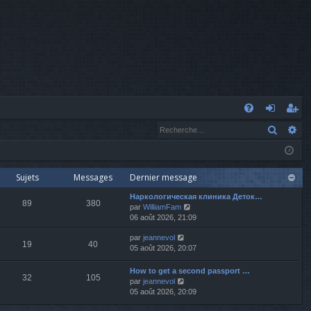
A
Recher
Re
FA
o
’e
Q
n
nr
n
eg
Sujets
Messages
Dernier message
Наркологическая клиника Деток…
ex
ist
89
380
V
par
WilliamFam
o
06 août 2026, 21:09
io
re
i
V
par
jeannevol
r
n
r
19
40
o
05 août 2026, 20:07
l
i
e
r
d
How to get a second passport …
32
105
l
e
V
par
jeannevol
e
r
o
05 août 2026, 20:09
d
n
i
e
i