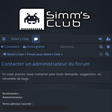
Simm's Club
Rech
Connexion
S’enregistrer
cc
or
o
’e
R
Simm's Club
Forum asso Simm's Club
ès
u
n
nr
e
Contacter un administrateur du forum
ra
m
n
eg
c
h
pi
s
ex
ist
Ici vous pouvez nous contacter pour toute demande, suggestion, ou
e
remontée de bugs.
d
io
re
r
c
e
n
r
h
Destinataire :
Administrateur
e
r
Votre adresse courriel :