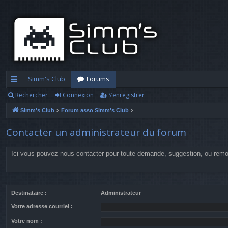
Simm's Club
Forums
Rechercher
Connexion
S’enregistrer
cc
Simm's Club
Forum asso Simm's Club
ès
ra
Contacter un administrateur du forum
pi
Ici vous pouvez nous contacter pour toute demande, suggestion, ou rem
d
e
Destinataire :
Administrateur
Votre adresse courriel :
Votre nom :