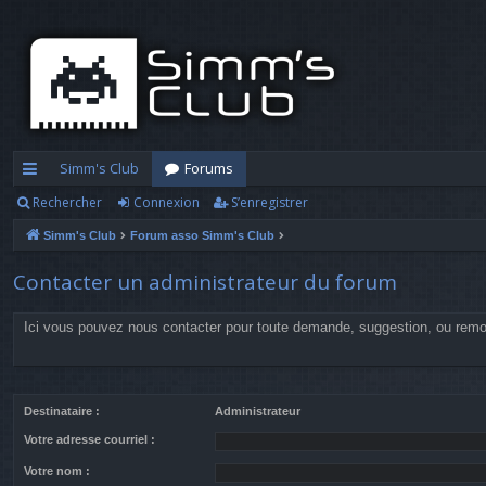
Simm's Club
Forums
Rechercher
Connexion
S’enregistrer
cc
Simm's Club
Forum asso Simm's Club
ès
ra
Contacter un administrateur du forum
pi
Ici vous pouvez nous contacter pour toute demande, suggestion, ou rem
d
e
Destinataire :
Administrateur
Votre adresse courriel :
Votre nom :