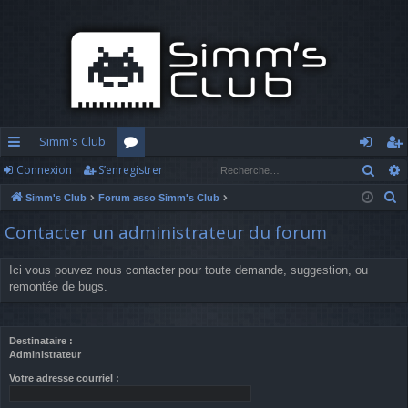
Simm's Club
Rech
Connexion
S’enregistrer
cc
or
o
’e
R
Simm's Club
Forum asso Simm's Club
ès
u
n
nr
e
Contacter un administrateur du forum
ra
m
n
eg
c
h
pi
s
ex
ist
Ici vous pouvez nous contacter pour toute demande, suggestion, ou
e
remontée de bugs.
d
io
re
r
c
e
n
r
h
Destinataire :
Administrateur
e
r
Votre adresse courriel :