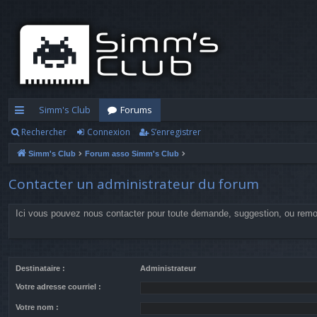
Simm's Club
Forums
Rechercher
Connexion
S’enregistrer
cc
Simm's Club
Forum asso Simm's Club
ès
ra
Contacter un administrateur du forum
pi
Ici vous pouvez nous contacter pour toute demande, suggestion, ou rem
d
e
Destinataire :
Administrateur
Votre adresse courriel :
Votre nom :