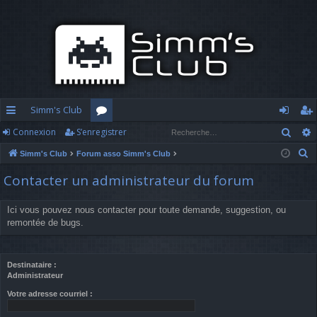
Simm's Club
Rech
Connexion
S’enregistrer
cc
or
o
’e
R
Simm's Club
Forum asso Simm's Club
ès
u
n
nr
e
Contacter un administrateur du forum
ra
m
n
eg
c
h
pi
s
ex
ist
Ici vous pouvez nous contacter pour toute demande, suggestion, ou
e
remontée de bugs.
d
io
re
r
c
e
n
r
h
Destinataire :
Administrateur
e
r
Votre adresse courriel :