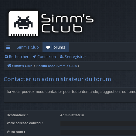
Simm's Club
Forums
Rechercher
Connexion
S’enregistrer
cc
Simm's Club
Forum asso Simm's Club
ès
ra
Contacter un administrateur du forum
pi
Ici vous pouvez nous contacter pour toute demande, suggestion, ou rem
d
e
Destinataire :
Administrateur
Votre adresse courriel :
Votre nom :