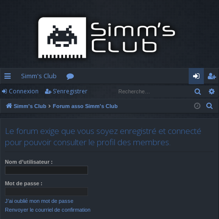
Simm's Club
Rech
Connexion
S’enregistrer
cc
or
o
’e
R
Simm's Club
Forum asso Simm's Club
ès
u
n
nr
e
ra
m
n
eg
c
Le forum exige que vous soyez enregistré et connecté
h
pi
s
ex
ist
pour pouvoir consulter le profil des membres.
e
d
io
re
r
Nom d’utilisateur :
c
e
n
r
h
Mot de passe :
e
J’ai oublié mon mot de passe
r
Renvoyer le courriel de confirmation