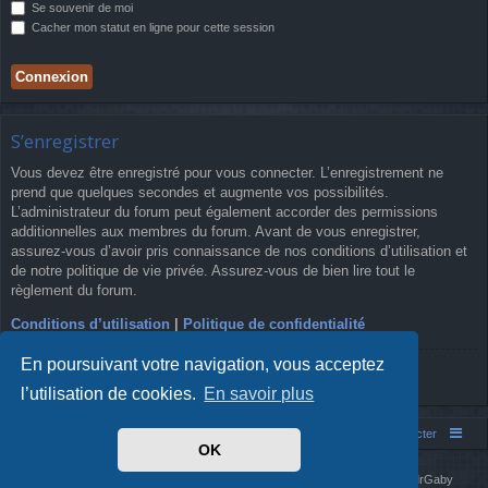
Se souvenir de moi
Cacher mon statut en ligne pour cette session
S’enregistrer
Vous devez être enregistré pour vous connecter. L’enregistrement ne
prend que quelques secondes et augmente vos possibilités.
L’administrateur du forum peut également accorder des permissions
additionnelles aux membres du forum. Avant de vous enregistrer,
assurez-vous d’avoir pris connaissance de nos conditions d’utilisation et
de notre politique de vie privée. Assurez-vous de bien lire tout le
règlement du forum.
Conditions d’utilisation
|
Politique de confidentialité
En poursuivant votre navigation, vous acceptez
S’enregistrer
l’utilisation de cookies.
En savoir plus
Simm's Club
Forum asso Simm's Club
Nous contacter
OK
Développé par
phpBB
® Forum Software © phpBB Limited
Simm's Club
theme based on Digi from
Arty
. Mise à jour phpBB 3.2 par MrGaby