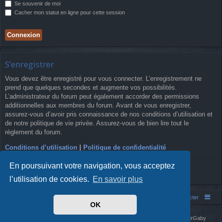
Se souvenir de moi
Cacher mon statut en ligne pour cette session
S’enregistrer
Vous devez être enregistré pour vous connecter. L’enregistrement ne
prend que quelques secondes et augmente vos possibilités.
L’administrateur du forum peut également accorder des permissions
additionnelles aux membres du forum. Avant de vous enregistrer,
assurez-vous d’avoir pris connaissance de nos conditions d’utilisation et
de notre politique de vie privée. Assurez-vous de bien lire tout le
règlement du forum.
Conditions d’utilisation
|
Politique de confidentialité
En poursuivant votre navigation, vous acceptez
S’enregistrer
l’utilisation de cookies.
En savoir plus
Simm's Club
Forum asso Simm's Club
Nous contacter
OK
Développé par
phpBB
® Forum Software © phpBB Limited
Simm's Club
theme based on Digi from
Arty
. Mise à jour phpBB 3.2 par MrGaby