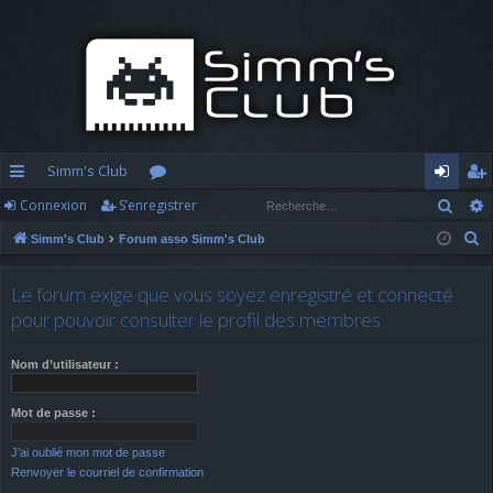
Simm's Club
Rech
Connexion
S’enregistrer
cc
or
o
’e
R
Simm's Club
Forum asso Simm's Club
ès
u
n
nr
e
ra
m
n
eg
c
Le forum exige que vous soyez enregistré et connecté
h
pi
s
ex
ist
pour pouvoir consulter le profil des membres.
e
d
io
re
r
Nom d’utilisateur :
c
e
n
r
h
Mot de passe :
e
J’ai oublié mon mot de passe
r
Renvoyer le courriel de confirmation