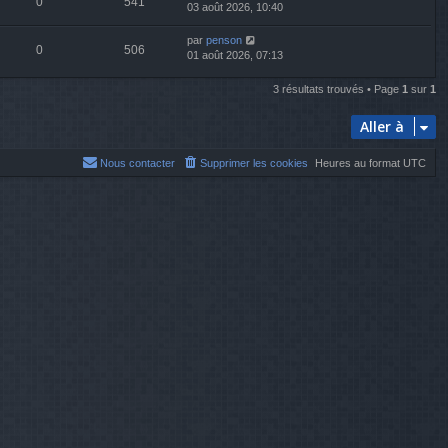
0
541
03 août 2026, 10:40
par
penson
0
506
01 août 2026, 07:13
3 résultats trouvés • Page
1
sur
1
Aller à
Nous contacter
Supprimer les cookies
Heures au format
UTC