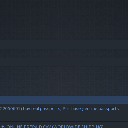
722050601) buy real passports, Purchase genuine passports
d cards ONLINE PREPAID CVV (WORLDWIDE SHIPPING)