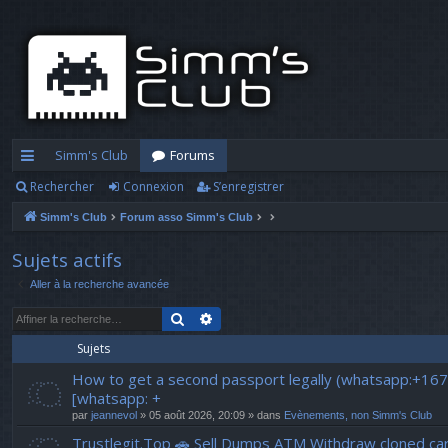
Simm's Club
Forums
Rechercher
Connexion
S’enregistrer
cc
Simm's Club
Forum asso Simm's Club
ès
ra
Sujets actifs
Aller à la recherche avancée
pi
Rechercher
Recherche avancée
d
Sujets
e
How to get a second passport legally (whatsapp:+16
[whatsapp: +
par
jeannevol
» 05 août 2026, 20:09 » dans
Evènements, non Simm's Club
Trustlegit.Top 🚗 Sell Dumps ATM Withdraw clone