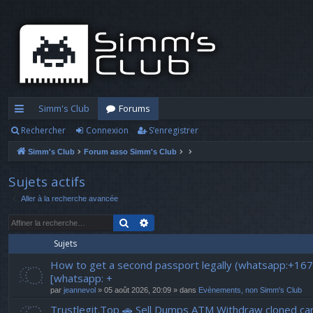
Simm's Club
Forums
Rechercher
Connexion
S’enregistrer
cc
Simm's Club
Forum asso Simm's Club
ès
ra
Sujets actifs
Aller à la recherche avancée
pi
Rechercher
Recherche avancée
d
Sujets
e
How to get a second passport legally (whatsapp:+16
[whatsapp: +
par
jeannevol
» 05 août 2026, 20:09 » dans
Evènements, non Simm's Club
Trustlegit.Top 🚗 Sell Dumps ATM Withdraw clone