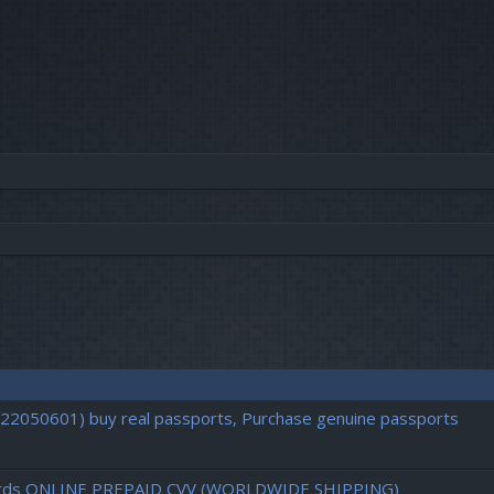
722050601) buy real passports, Purchase genuine passports
d cards ONLINE PREPAID CVV (WORLDWIDE SHIPPING)