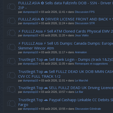
FULLLZ.ASIA ✿ Sells data FullzInfo DOB - SSN - Drive
ZIP -
par
dumpstop10
» 03 août 2026, 11:41 » dans
Discussion FPS
FULLLZ.ASIA ✿ DRIVER LICENSE FRONT AND BACK + S
par
dumpstop10
» 03 août 2026, 11:24 » dans
Discussion STR
⚡ FULLLZ.Asia ⚡ Sell ATM Cloned Cards Physical EMV
par
dumpstop10
» 03 août 2026, 11:20 » dans
Jeux Vidéo
⚡ FULLLZ.Asia ⚡ Sell US Dumps: Canada Dumps: Euro
Skimmer Wincor Atm
par
dumpstop10
» 03 août 2026, 11:17 » dans
Animation
Trustlegit.Top 🚗 Sell Bank Login - Dumps (track 1&2
par
dumpstop10
» 03 août 2026, 11:05 » dans
Remarques et suggestions
Trustlegit.Top 🚗 Sell FULLZ DEAD UK DOB MMN C
CVV CC FULL TRACK 1/2
par
dumpstop10
» 03 août 2026, 11:01 » dans
Le Marché
Trustlegit.Top 🚗 SELL FULLZ DEAD UK Driving 
par
dumpstop10
» 03 août 2026, 10:57 » dans
Le Bar
Trustlegit.Top 🚗 Paypal Cashapp Linkable CC Debits 
Fargo
par
dumpstop10
» 03 août 2026, 10:55 » dans
Discussion Générale