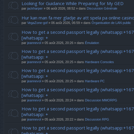
Looking for Guidance While Preparing for My GED
par
jackharper
» 06 août 2026, 08:52 » dans
Discussion Générale
Hur kan man fa mer gladje av att spela pa online casin
par
VegaZone-gof
» 06 août 2026, 06:59 » dans
Organisation de LAN public
How to get a second passport legally (whatsapp:+16
[whatsapp: +
par
jeannevol
» 05 août 2026, 20:26 » dans
Émulation
How to get a second passport legally (whatsapp:+16
[whatsapp: +
par
jeannevol
» 05 août 2026, 20:25 » dans
Hardware Consoles
How to get a second passport legally (whatsapp:+16
[whatsapp: +
par
jeannevol
» 05 août 2026, 20:25 » dans
Hardware PC
How to get a second passport legally (whatsapp:+16
[whatsapp: +
par
jeannevol
» 05 août 2026, 20:24 » dans
Discussion MMORPG
How to get a second passport legally (whatsapp:+16
[whatsapp: +
par
jeannevol
» 05 août 2026, 20:22 » dans
Discussion RPG
How to get a second passport legally (whatsapp:+16
[whatsapp: +