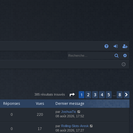
A
Recher
Re
FA
o
’e
Q
n
nr
n
eg
ex
ist
Page
1
sur
8
2
3
4
5
8
1
S
io
re
385 résultats trouvés
…
Réponses
Vues
Dernier message
n
r
par
JoshuaTic
0
220
08 août 2026, 17:52
par
Rolling-Slots-Aresk
0
17
08 août 2026, 17:27