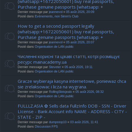
(whatsapp:+16722050601) buy real passports,
Purchase genuine passports [whatsapp: +
Dernier message par
jeannevol
«
05 août 2026, 20:09
Posté dans
Evènements, non Simm's Club
How to get a second passport legally
(whatsapp:+16722050601) buy real passports,
Purchase genuine passports [whatsapp: +
Dernier message par
jeannevol
«
05 août 2026, 20:07
Posté dans
Organisation de LAN public
Численні корисні та цікаві статті, котрі розміщує
ресурс mainacademy.ua
Dernier message par
Steveter
«
05 août 2026, 19:11
Posté dans
Organisation de LAN public
Gracze wybieraja kasyna internetowe, poniewaz chca
sie zrelaksowac i licza na wygrana.
Dernier message par
RollingSlotsjealo
«
05 août 2026, 08:32
Posté dans
Organisation de LAN public
FULLLZ.ASIA ✿ Sells data FullzInfo DOB - SSN - Driver
LIcense - Bank Account info NAME - ADDRESS - CITY -
STATE - ZIP -
Dernier message par
dumpstop10
«
03 août 2026, 11:41
Posté dans
Discussion FPS