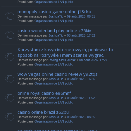
Posté dans
Organisation de LAN public
monopoly casino game online j13drb
Dernier message par
JoshuaTic
«
09 août 2026, 08:31
Posté dans
Organisation de LAN public
casino wonderland play online z75kiv
Dernier message par
JoshuaTic
«
08 août 2026, 17:52
Posté dans
Organisation de LAN public
Korzystam z kasyn internetowych, poniewaz to
sposob na rozrywke i mam szanse wygrac.
Dernier message par
Rolling-Slots-Aresk
«
08 août 2026, 17:27
Posté dans
Organisation de LAN public
wow vegas online casino review y92tqs
Dernier message par
JoshuaTic
«
08 août 2026, 16:36
Posté dans
Organisation de LAN public
online royal casino e86mnf
Dernier message par
JoshuaTic
«
08 août 2026, 11:52
Posté dans
Organisation de LAN public
casino online brazil z62bul
Dernier message par
JoshuaTic
«
08 août 2026, 08:35
Posté dans
Organisation de LAN public