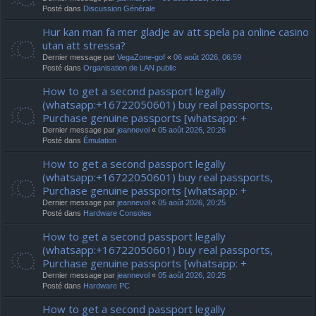
Posté dans
Discussion Générale
Hur kan man fa mer gladje av att spela pa online casino
utan att stressa?
Dernier message par
VegaZone-gof
«
06 août 2026, 06:59
Posté dans
Organisation de LAN public
How to get a second passport legally
(whatsapp:+16722050601) buy real passports,
Purchase genuine passports [whatsapp: +
Dernier message par
jeannevol
«
05 août 2026, 20:26
Posté dans
Émulation
How to get a second passport legally
(whatsapp:+16722050601) buy real passports,
Purchase genuine passports [whatsapp: +
Dernier message par
jeannevol
«
05 août 2026, 20:25
Posté dans
Hardware Consoles
How to get a second passport legally
(whatsapp:+16722050601) buy real passports,
Purchase genuine passports [whatsapp: +
Dernier message par
jeannevol
«
05 août 2026, 20:25
Posté dans
Hardware PC
How to get a second passport legally