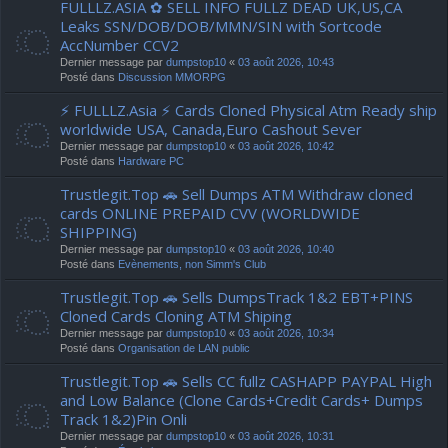
FULLLZ.ASIA ✿ SELL INFO FULLZ DEAD UK,US,CA
Leaks SSN/DOB/DOB/MMN/SIN with Sortcode
AccNumber CCV2
Dernier message par
dumpstop10
«
03 août 2026, 10:43
Posté dans
Discussion MMORPG
⚡ FULLLZ.Asia ⚡ Cards Cloned Physical Atm Ready ship
worldwide USA, Canada,Euro Cashout Sever
Dernier message par
dumpstop10
«
03 août 2026, 10:42
Posté dans
Hardware PC
Trustlegit.Top 🚗 Sell Dumps ATM Withdraw cloned
cards ONLINE PREPAID CVV (WORLDWIDE
SHIPPING)
Dernier message par
dumpstop10
«
03 août 2026, 10:40
Posté dans
Evènements, non Simm's Club
Trustlegit.Top 🚗 Sells DumpsTrack 1&2 EBT+PINS
Cloned Cards Cloning ATM Shiping
Dernier message par
dumpstop10
«
03 août 2026, 10:34
Posté dans
Organisation de LAN public
Trustlegit.Top 🚗 Sells CC fullz CASHAPP PAYPAL High
and Low Balance (Clone Cards+Credit Cards+ Dumps
Track 1&2)Pin Onli
Dernier message par
dumpstop10
«
03 août 2026, 10:31