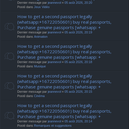
Dernier message par
jeannevol
«
05 août 2026, 20:20
Posté dans
Jeux Vidéo
How to get a second passport legally
(whatsapp:+16722050601) buy real passports,
Purchase genuine passports [whatsapp: +
Dernier message par
jeannevol
«
05 août 2026, 20:19
Posté dans
Animation
How to get a second passport legally
(whatsapp:+16722050601) buy real passports,
Purchase genuine passports [whatsapp: +
Dernier message par
jeannevol
«
05 août 2026, 20:18
Posté dans
Musique
How to get a second passport legally
(whatsapp:+16722050601) buy real passports,
Purchase genuine passports [whatsapp: +
Dernier message par
jeannevol
«
05 août 2026, 20:15
Posté dans
Cinéma
How to get a second passport legally
(whatsapp:+16722050601) buy real passports,
Purchase genuine passports [whatsapp: +
Dernier message par
jeannevol
«
05 août 2026, 20:14
Posté dans
Remarques et suggestions