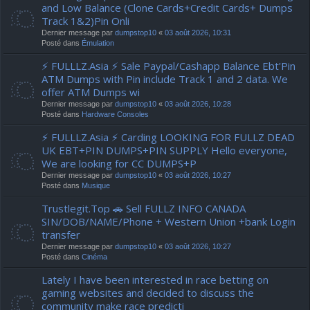
and Low Balance (Clone Cards+Credit Cards+ Dumps
Track 1&2)Pin Onli
Dernier message par
dumpstop10
«
03 août 2026, 10:31
Posté dans
Émulation
⚡ FULLLZ.Asia ⚡ Sale Paypal/Cashapp Balance Ebt'Pin
ATM Dumps with Pin include Track 1 and 2 data. We
offer ATM Dumps wi
Dernier message par
dumpstop10
«
03 août 2026, 10:28
Posté dans
Hardware Consoles
⚡ FULLLZ.Asia ⚡ Carding LOOKING FOR FULLZ DEAD
UK EBT+PIN DUMPS+PIN SUPPLY Hello everyone,
We are looking for CC DUMPS+P
Dernier message par
dumpstop10
«
03 août 2026, 10:27
Posté dans
Musique
Trustlegit.Top 🚗 Sell FULLZ INFO CANADA
SIN/DOB/NAME/Phone + Western Union +bank Login
transfer
Dernier message par
dumpstop10
«
03 août 2026, 10:27
Posté dans
Cinéma
Lately I have been interested in race betting on
gaming websites and decided to discuss the
community make race predicti