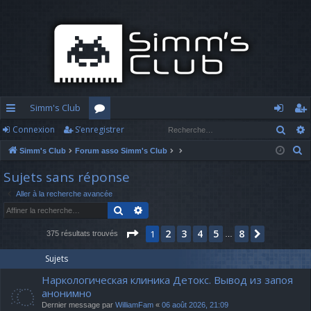
Simm's Club
Rech
Connexion
S’enregistrer
cc
or
o
’e
R
Simm's Club
Forum asso Simm's Club
ès
u
n
nr
e
Sujets sans réponse
ra
m
n
eg
c
Aller à la recherche avancée
h
pi
s
ex
ist
Rechercher
Recherche avancée
e
d
io
re
r
Page
1
sur
8
2
3
4
5
8
1
Suivante
375 résultats trouvés
…
c
e
n
r
h
Sujets
e
Наркологическая клиника Детокс. Вывод из запоя
r
анонимно
Dernier message par
WilliamFam
«
06 août 2026, 21:09