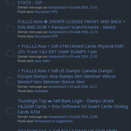
STATE - ZIP -
Dernier message par
dumpstop10
«
03 août 2026, 11:41
Posté dans
Discussion FPS
FULLLZ.ASIA ✿ DRIVER LICENSE FRONT AND BACK +
SSN AND DOB + Passport Scan/Pictures - Mixed
Dernier message par
dumpstop10
«
03 août 2026, 11:24
Posté dans
Discussion STR
⚡ FULLLZ.Asia ⚡ Sell ATM Cloned Cards Physical EMV
201 Track 1&2 EBT SNAP DUMPS + pin
Dernier message par
dumpstop10
«
03 août 2026, 11:20
Posté dans
Jeux Vidéo
⚡ FULLLZ.Asia ⚡ Sell US Dumps: Canada Dumps:
Europe Dumps: Asia Dumps Atm Skimmer Wincor
Nixdorf Atm Skimmer Wincor Atm
Dernier message par
dumpstop10
«
03 août 2026, 11:17
Posté dans
Animation
Trustlegit.Top 🚗 Sell Bank Login - Dumps (track
1&2)Gilf Cards + Emv Software X2 Smart Cards Cloning
Cards ATM
Dernier message par
dumpstop10
«
03 août 2026, 11:05
Posté dans
Remarques et suggestions
Trustlegit.Top 🚗 Sell FULLZ DEAD UK DOB MMN