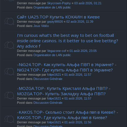
Dernier message par
Skycrown-Pophy
«
03 août 2026, 01:21
Posté dans
Organisation de LAN public
Сайт UA25.TOP Купить КОКАИН в Киеве
Dernier message par
gepiy98926
«
02 août 2026, 11:39
Posté dans
Jeux Vidéo
I’m curious what’s the best way to bet on football
inside online casinos. Is it better to use live betting?
Any advice f
Dernier message par
Vegazone-cof
«
01 août 2026, 23:05
Posté dans
Organisation de LAN public
-NiG24.TOP- Как купить Альфа ПВП в Украине? -
NiG24.TOP- Где купить Альфа ПВП в Украине?
Dernier message par
folipe1621
«
01 août 2026, 11:57
Posté dans
Discussion Générale
-MOZGA.TOP- Купить Кристалл Альфа ПВП? -
MOZGA.TOP- Купить Закладку Альфа ПВП?
Dernier message par
folipe1621
«
01 août 2026, 11:57
Posté dans
Discussion Générale
-KAKOS.TOP- Сколько стоит Альфа пвп в Киеве? -
KAKOS.TOP- Где купить Альфа пвп в Киеве?
Dernier message par
folipe1621
«
01 août 2026, 11:56
Posté dans
Discussion Générale