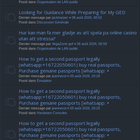
Posté dans
Organisation de LAN public
Looking for Guidance While Preparing for My GED
Dernier message par
jackharper
«
06 août 2026, 08:52
Posté dans
Discussion Générale
Hur kan man fa mer gladje av att spela pa online casino
utan att stressa?
Dernier message par
VegaZone-gof
«
06 août 2026, 06:59
Posté dans
Organisation de LAN public
How to get a second passport legally
(whatsapp:+16722050601) buy real passports,
Purchase genuine passports [whatsapp: +
Dernier message par
jeannevol
«
05 août 2026, 20:26
Posté dans
Émulation
How to get a second passport legally
(whatsapp:+16722050601) buy real passports,
Purchase genuine passports [whatsapp: +
Dernier message par
jeannevol
«
05 août 2026, 20:25
Posté dans
Hardware Consoles
How to get a second passport legally
(whatsapp:+16722050601) buy real passports,
Purchase genuine passports [whatsapp: +