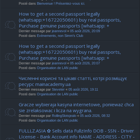
Posté dans
Bienvenue ! Présentez-vous ici.
How to get a second passport legally
(whatsapp:+16722050601) buy real passports,
Purchase genuine passports [whatsapp: +
Dernier message par
jeannevol
«
05 août 2026, 20:09
Posté dans
Evènements, non Simm's Club
How to get a second passport legally
(whatsapp:+16722050601) buy real passports,
Purchase genuine passports [whatsapp: +
Dernier message par
jeannevol
«
05 août 2026, 20:07
Posté dans
Organisation de LAN public
Численні корисні та цікаві статті, котрі розміщує
ресурс mainacademy.ua
Dernier message par
Steveter
«
05 août 2026, 19:11
Posté dans
Organisation de LAN public
Gracze wybieraja kasyna internetowe, poniewaz chca
sie zrelaksowac i licza na wygrana.
Dernier message par
RollingSlotsjealo
«
05 août 2026, 08:32
Posté dans
Organisation de LAN public
FULLLZ.ASIA ✿ Sells data FullzInfo DOB - SSN - Driver
LIcense - Bank Account info NAME - ADDRESS - CITY -