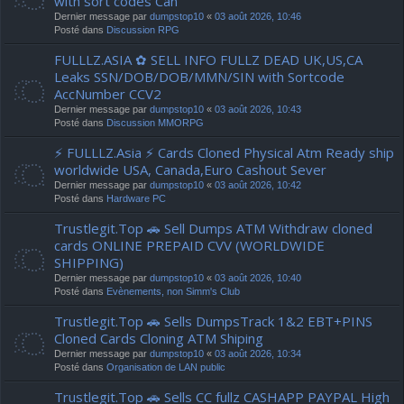
with sort codes Can
Dernier message par
dumpstop10
«
03 août 2026, 10:46
Posté dans
Discussion RPG
FULLLZ.ASIA ✿ SELL INFO FULLZ DEAD UK,US,CA
Leaks SSN/DOB/DOB/MMN/SIN with Sortcode
AccNumber CCV2
Dernier message par
dumpstop10
«
03 août 2026, 10:43
Posté dans
Discussion MMORPG
⚡ FULLLZ.Asia ⚡ Cards Cloned Physical Atm Ready ship
worldwide USA, Canada,Euro Cashout Sever
Dernier message par
dumpstop10
«
03 août 2026, 10:42
Posté dans
Hardware PC
Trustlegit.Top 🚗 Sell Dumps ATM Withdraw cloned
cards ONLINE PREPAID CVV (WORLDWIDE
SHIPPING)
Dernier message par
dumpstop10
«
03 août 2026, 10:40
Posté dans
Evènements, non Simm's Club
Trustlegit.Top 🚗 Sells DumpsTrack 1&2 EBT+PINS
Cloned Cards Cloning ATM Shiping
Dernier message par
dumpstop10
«
03 août 2026, 10:34
Posté dans
Organisation de LAN public
Trustlegit.Top 🚗 Sells CC fullz CASHAPP PAYPAL High