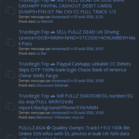
CASHAPP PAYPAL CASHOUT DEBIT CARDS
DUMPS+PIN IST File CVV CC FULL TRACK 1/2
Dernier message par
dumpstop10
«
03 août 2026, 11:01
Posté dans
Le Marché
Trustlegit.Top 🚗 SELL FULLZ DEAD UK Driving
Licence+DOB+MMN+NINO+STCODE+ACNUMBER+Ma
il Pass
Dernier message par
dumpstop10
«
03 août 2026, 10:57
Posté dans
Le Bar
Trustlegit.Top 🚗 Paypal Cashapp Linkable CC Debits
Skips OTP 100% bank login Chase Bank of America
Chime Wells Fargo
Dernier message par
dumpstop10
«
03 août 2026, 10:55
Posté dans
Discussion Générale
Trustlegit.Top 🚗 Sell FULLZ SSN/DOB/DL number/DL
iss-exp/FULL MVR/Credit
report/Background/Phone/EIN/MMN
Dernier message par
dumpstop10
«
03 août 2026, 10:50
Posté dans
Bienvenue ! Présentez-vous ici.
FULLLZ.ASIA ✿ Quaility Dumps Track1+Tr2 100k Bin
Online SSN infos with DL photos in bulk UK NIN data