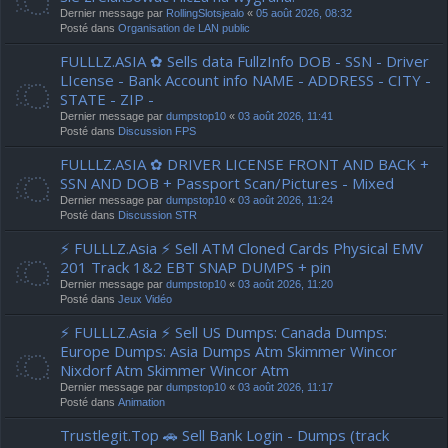
Dernier message par
RollingSlotsjealo
«
05 août 2026, 08:32
Posté dans
Organisation de LAN public
FULLLZ.ASIA ✿ Sells data FullzInfo DOB - SSN - Driver
LIcense - Bank Account info NAME - ADDRESS - CITY -
STATE - ZIP -
Dernier message par
dumpstop10
«
03 août 2026, 11:41
Posté dans
Discussion FPS
FULLLZ.ASIA ✿ DRIVER LICENSE FRONT AND BACK +
SSN AND DOB + Passport Scan/Pictures - Mixed
Dernier message par
dumpstop10
«
03 août 2026, 11:24
Posté dans
Discussion STR
⚡ FULLLZ.Asia ⚡ Sell ATM Cloned Cards Physical EMV
201 Track 1&2 EBT SNAP DUMPS + pin
Dernier message par
dumpstop10
«
03 août 2026, 11:20
Posté dans
Jeux Vidéo
⚡ FULLLZ.Asia ⚡ Sell US Dumps: Canada Dumps:
Europe Dumps: Asia Dumps Atm Skimmer Wincor
Nixdorf Atm Skimmer Wincor Atm
Dernier message par
dumpstop10
«
03 août 2026, 11:17
Posté dans
Animation
Trustlegit.Top 🚗 Sell Bank Login - Dumps (track