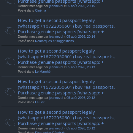
Purchase genuine passports [whatsapp: +
Dernier message par
jeannevol
«
05 août 2026, 20:15
Posté dans
Cinéma
How to get a second passport legally
(whatsapp:+16722050601) buy real passports,
Purchase genuine passports [whatsapp: +
Dernier message par
jeannevol
«
05 août 2026, 20:14
Posté dans
Remarques et suggestions
How to get a second passport legally
(whatsapp:+16722050601) buy real passports,
Purchase genuine passports [whatsapp: +
Dernier message par
jeannevol
«
05 août 2026, 20:13
Posté dans
Le Marché
How to get a second passport legally
(whatsapp:+16722050601) buy real passports,
Purchase genuine passports [whatsapp: +
Dernier message par
jeannevol
«
05 août 2026, 20:12
Posté dans
Le Bar
How to get a second passport legally
(whatsapp:+16722050601) buy real passports,
Purchase genuine passports [whatsapp: +
Dernier message par
jeannevol
«
05 août 2026, 20:12
Posté dans
Discussion Générale