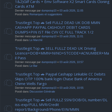
1&2)Gilf Cards + Emv Software X2 Smart Cards Cloning
Cards ATM
Dernier message par
dumpstop10
«
03 août 2026, 11:05
Posté dans
Remarques et suggestions
Trustlegit.Top 🚗 Sell FULLZ DEAD UK DOB MMN
CASHAPP PAYPAL CASHOUT DEBIT CARDS
DUMPS+PIN IST File CVV CC FULL TRACK 1/2
Dernier message par
dumpstop10
«
03 août 2026, 11:01
Posté dans
Le Marché
Trustlegit.Top 🚗 SELL FULLZ DEAD UK Driving
Licence+DOB+MMN+NINO+STCODE+ACNUMBER+Ma
il Pass
Dernier message par
dumpstop10
«
03 août 2026, 10:57
Posté dans
Le Bar
Trustlegit.Top 🚗 Paypal Cashapp Linkable CC Debits
Skips OTP 100% bank login Chase Bank of America
Chime Wells Fargo
Dernier message par
dumpstop10
«
03 août 2026, 10:55
Posté dans
Discussion Générale
Trustlegit.Top 🚗 Sell FULLZ SSN/DOB/DL number/DL
iss-exp/FULL MVR/Credit
report/Background/Phone/EIN/MMN